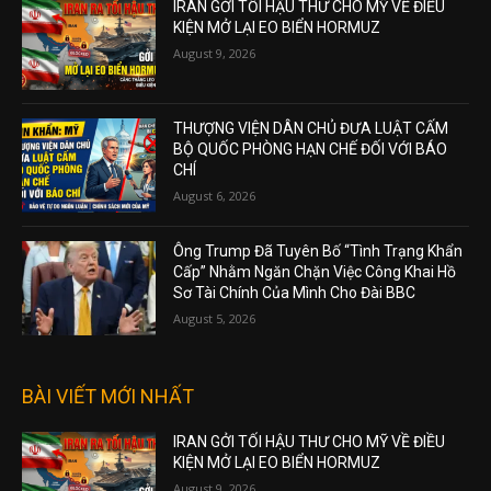
IRAN GỞI TỐI HẬU THƯ CHO MỸ VỀ ĐIỀU
KIỆN MỞ LẠI EO BIỂN HORMUZ
August 9, 2026
THƯỢNG VIỆN DÂN CHỦ ĐƯA LUẬT CẤM
BỘ QUỐC PHÒNG HẠN CHẾ ĐỐI VỚI BÁO
CHÍ
August 6, 2026
Ông Trump Đã Tuyên Bố “Tình Trạng Khẩn
Cấp” Nhằm Ngăn Chặn Việc Công Khai Hồ
Sơ Tài Chính Của Mình Cho Đài BBC
August 5, 2026
BÀI VIẾT MỚI NHẤT
IRAN GỞI TỐI HẬU THƯ CHO MỸ VỀ ĐIỀU
KIỆN MỞ LẠI EO BIỂN HORMUZ
August 9, 2026