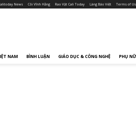
alitoday News
Cõi Vĩnh Hằng
Rao Vặt Cali Today
Làng Báo Việt
Terms of Us
IỆT NAM
BÌNH LUẬN
GIÁO DỤC & CÔNG NGHỆ
PHỤ N