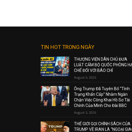
TIN HOT TRONG NGÀY
THƯỢNG VIỆN DÂN CHỦ ĐƯA
LUẬT CẤM BỘ QUỐC PHÒNG H
CHẾ ĐỐI VỚI BÁO CHÍ
August 6, 2026
Ông Trump Đã Tuyên Bố “Tình
Trạng Khẩn Cấp” Nhằm Ngăn
Chặn Việc Công Khai Hồ Sơ Tài
Chính Của Mình Cho Đài BBC
August 5, 2026
THẾ GIỚI GỌI CHÍNH SÁCH CỦA
TRUMP VỀ IRAN LÀ “NGOẠI GI