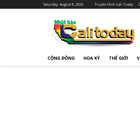
Saturday, August 8, 2026
Truyền Hình Cali Today
C
CỘNG ĐỒNG
HOA KỲ
THẾ GIỚI
V