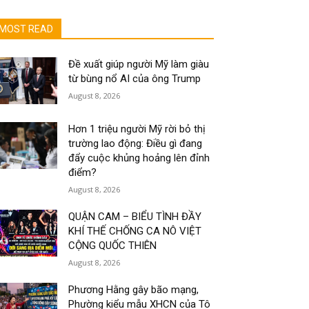
MOST READ
Đề xuất giúp người Mỹ làm giàu
từ bùng nổ AI của ông Trump
August 8, 2026
Hơn 1 triệu người Mỹ rời bỏ thị
trường lao động: Điều gì đang
đẩy cuộc khủng hoảng lên đỉnh
điểm?
August 8, 2026
QUẬN CAM – BIỂU TÌNH ĐẦY
KHÍ THẾ CHỐNG CA NÔ VIỆT
CỘNG QUỐC THIÊN
August 8, 2026
Phương Hằng gây bão mạng,
Phường kiểu mẫu XHCN của Tô