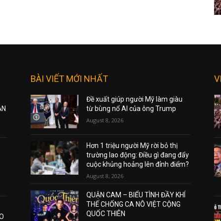
BÀI VIẾT MỚI NHẤT
V
Đề xuất giúp người Mỹ làm giàu
ẠN
từ bùng nổ AI của ông Trump
August 8, 2026
Hơn 1 triệu người Mỹ rời bỏ thị
trường lao động: Điều gì đang đẩy
cuộc khủng hoảng lên đỉnh điểm?
August 8, 2026
QUẬN CAM – BIỂU TÌNH ĐẦY KHÍ
THẾ CHỐNG CA NÔ VIỆT CỘNG
QUỐC THIÊN
AO