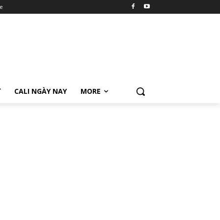
e
Ữ
CALI NGÀY NAY
MORE