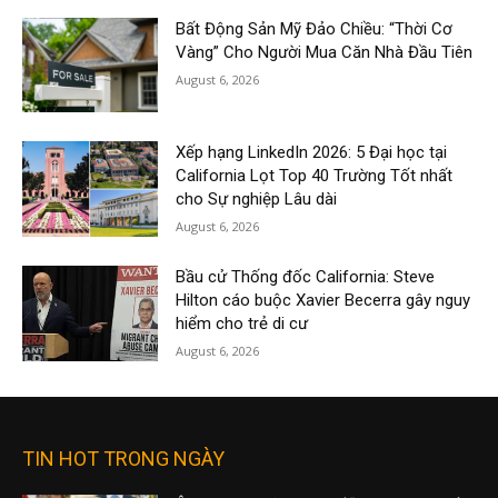
Bất Động Sản Mỹ Đảo Chiều: “Thời Cơ
Vàng” Cho Người Mua Căn Nhà Đầu Tiên
August 6, 2026
Xếp hạng LinkedIn 2026: 5 Đại học tại
California Lọt Top 40 Trường Tốt nhất
cho Sự nghiệp Lâu dài
August 6, 2026
Bầu cử Thống đốc California: Steve
Hilton cáo buộc Xavier Becerra gây nguy
hiểm cho trẻ di cư
August 6, 2026
TIN HOT TRONG NGÀY