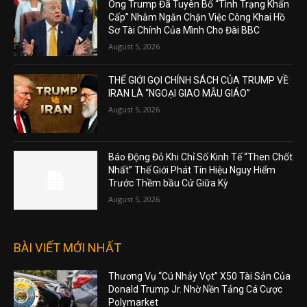
Ông Trump Đã Tuyên Bố “Tình Trạng Khẩn
Cấp” Nhằm Ngăn Chặn Việc Công Khai Hồ
Sơ Tài Chính Của Mình Cho Đài BBC
August 5, 2026
THẾ GIỚI GỌI CHÍNH SÁCH CỦA TRUMP VỀ
IRAN LÀ “NGOẠI GIAO MẪU GIÁO”
August 5, 2026
Báo Động Đỏ Khi Chỉ Số Kinh Tế “Then Chốt
Nhất” Thế Giới Phát Tín Hiệu Nguy Hiểm
Trước Thềm bầu Cử Giữa Kỳ
August 5, 2026
BÀI VIẾT MỚI NHẤT
Thương Vụ “Cú Nhảy Vọt” X50 Tài Sản Của
Donald Trump Jr. Nhờ Nền Tảng Cá Cược
Polymarket