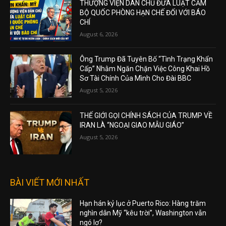
THƯỢNG VIỆN DÂN CHỦ ĐƯA LUẬT CẤM
BỘ QUỐC PHÒNG HẠN CHẾ ĐỐI VỚI BÁO
CHÍ
August 6, 2026
Ông Trump Đã Tuyên Bố “Tình Trạng Khẩn
Cấp” Nhằm Ngăn Chặn Việc Công Khai Hồ
Sơ Tài Chính Của Mình Cho Đài BBC
August 5, 2026
THẾ GIỚI GỌI CHÍNH SÁCH CỦA TRUMP VỀ
IRAN LÀ “NGOẠI GIAO MẪU GIÁO”
August 5, 2026
BÀI VIẾT MỚI NHẤT
Hạn hán kỷ lục ở Puerto Rico: Hàng trăm
nghìn dân Mỹ “kêu trời”, Washington vẫn
ngó lơ?