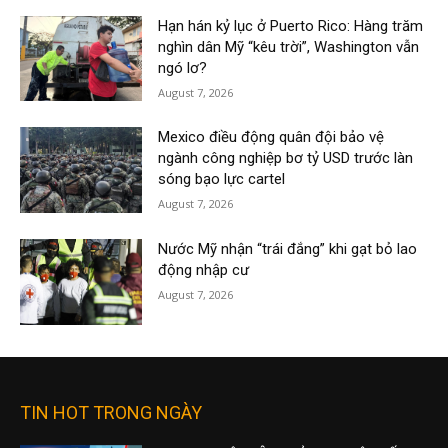
Hạn hán kỷ lục ở Puerto Rico: Hàng trăm
nghìn dân Mỹ “kêu trời”, Washington vẫn
ngó lơ?
August 7, 2026
Mexico điều động quân đội bảo vệ
ngành công nghiệp bơ tỷ USD trước làn
sóng bạo lực cartel
August 7, 2026
Nước Mỹ nhận “trái đắng” khi gạt bỏ lao
động nhập cư
August 7, 2026
TIN HOT TRONG NGÀY