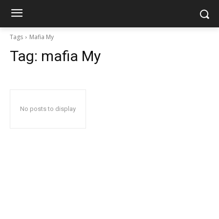
Tags
Mafia My
Tag:
mafia My
No posts to display