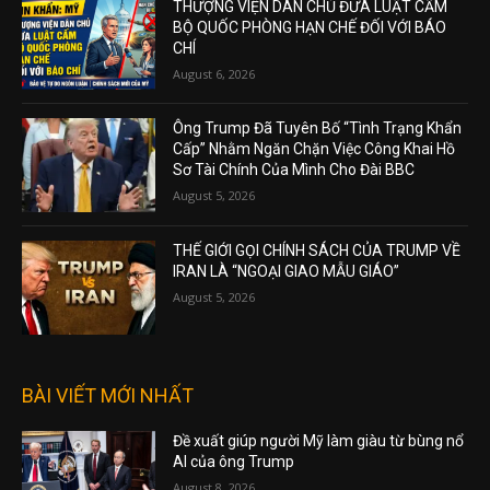
THƯỢNG VIỆN DÂN CHỦ ĐƯA LUẬT CẤM
BỘ QUỐC PHÒNG HẠN CHẾ ĐỐI VỚI BÁO
CHÍ
August 6, 2026
Ông Trump Đã Tuyên Bố “Tình Trạng Khẩn
Cấp” Nhằm Ngăn Chặn Việc Công Khai Hồ
Sơ Tài Chính Của Mình Cho Đài BBC
August 5, 2026
THẾ GIỚI GỌI CHÍNH SÁCH CỦA TRUMP VỀ
IRAN LÀ “NGOẠI GIAO MẪU GIÁO”
August 5, 2026
BÀI VIẾT MỚI NHẤT
Đề xuất giúp người Mỹ làm giàu từ bùng nổ
AI của ông Trump
August 8, 2026