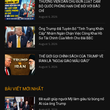
THƯỢNG VIỆN DÂN CHỦ ĐƯA LUẬT CẤM
BỘ QUỐC PHÒNG HẠN CHẾ ĐỐI VỚI BÁO
CHÍ
August 6, 2026
Ông Trump Đã Tuyên Bố “Tình Trạng Khẩn
Cấp” Nhằm Ngăn Chặn Việc Công Khai Hồ
Sơ Tài Chính Của Mình Cho Đài BBC
August 5, 2026
THẾ GIỚI GỌI CHÍNH SÁCH CỦA TRUMP VỀ
IRAN LÀ “NGOẠI GIAO MẪU GIÁO”
August 5, 2026
BÀI VIẾT MỚI NHẤT
Đề xuất giúp người Mỹ làm giàu từ bùng nổ
AI của ông Trump
August 8, 2026