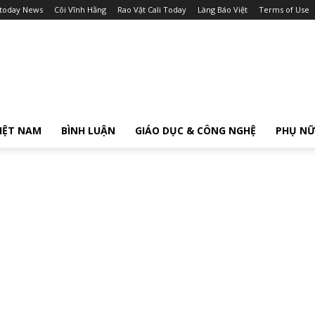
itoday News
Cõi Vĩnh Hằng
Rao Vặt Cali Today
Làng Báo Việt
Terms of Use
IỆT NAM
BÌNH LUẬN
GIÁO DỤC & CÔNG NGHỆ
PHỤ N