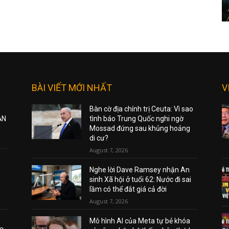
BÀI VIẾT MỚI NHẤT
V
Bàn cờ địa chính trị Ceuta: Vì sao
ẠN
tình báo Trung Quốc nghi ngờ
Mossad đứng sau khủng hoảng
di cư?
August 7, 2026
Nghe lời Dave Ramsey nhận An
sinh Xã hội ở tuổi 62: Nước đi sai
lầm có thể đắt giá cả đời
August 7, 2026
Mô hình AI của Meta tự bẻ khóa