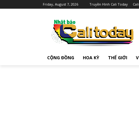
Friday, August 7, 2026
Truyền Hình Cali Today
Cal
CỘNG ĐỒNG
HOA KỲ
THẾ GIỚI
V