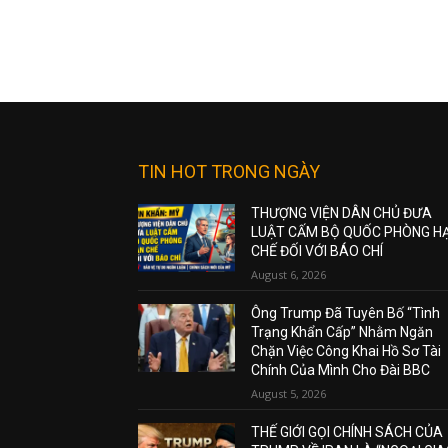
TIN HOT TRONG NGÀY
THƯỢNG VIỆN DÂN CHỦ ĐƯA
LUẬT CẤM BỘ QUỐC PHÒNG H
CHẾ ĐỐI VỚI BÁO CHÍ
August 6, 2026
Ông Trump Đã Tuyên Bố “Tình
Trạng Khẩn Cấp” Nhằm Ngăn
Chặn Việc Công Khai Hồ Sơ Tài
Chính Của Mình Cho Đài BBC
August 5, 2026
THẾ GIỚI GỌI CHÍNH SÁCH CỦA