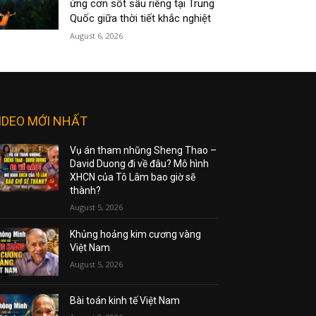
ứng cơn sốt sầu riêng tại Trung
Quốc giữa thời tiết khắc nghiệt
August 6, 2026
IDEO MỚI NHẤT
Vụ án tham nhũng Sheng Thao –
David Duong đi về đâu? Mô hình
XHCN của Tô Lâm bao giờ sẽ
thành?
August 5, 2026
Khủng hoảng kim cương vàng
Việt Nam
August 5, 2026
Bài toán kinh tế Việt Nam