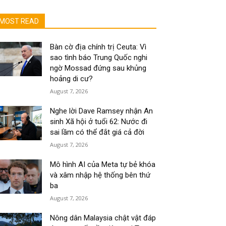
MOST READ
Bàn cờ địa chính trị Ceuta: Vì
sao tình báo Trung Quốc nghi
ngờ Mossad đứng sau khủng
hoảng di cư?
August 7, 2026
Nghe lời Dave Ramsey nhận An
sinh Xã hội ở tuổi 62: Nước đi
sai lầm có thể đắt giá cả đời
August 7, 2026
Mô hình AI của Meta tự bẻ khóa
và xâm nhập hệ thống bên thứ
ba
August 7, 2026
Nông dân Malaysia chật vật đáp