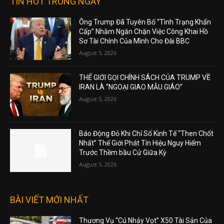
TIN HOT TRONG NGÀY
Ông Trump Đã Tuyên Bố “Tình Trạng Khẩn
Cấp” Nhằm Ngăn Chặn Việc Công Khai Hồ
Sơ Tài Chính Của Mình Cho Đài BBC
August 5, 2026
THẾ GIỚI GỌI CHÍNH SÁCH CỦA TRUMP VỀ
IRAN LÀ “NGOẠI GIAO MẪU GIÁO”
August 5, 2026
Báo Động Đỏ Khi Chỉ Số Kinh Tế “Then Chốt
Nhất” Thế Giới Phát Tín Hiệu Nguy Hiểm
Trước Thềm bầu Cử Giữa Kỳ
August 5, 2026
BÀI VIẾT MỚI NHẤT
Thương Vụ “Cú Nhảy Vọt” X50 Tài Sản Của