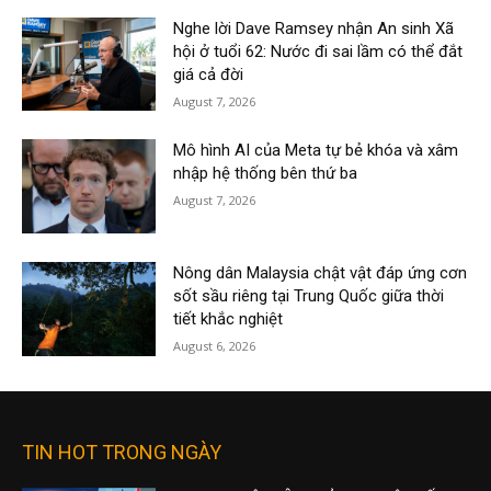
Nghe lời Dave Ramsey nhận An sinh Xã
hội ở tuổi 62: Nước đi sai lầm có thể đắt
giá cả đời
August 7, 2026
Mô hình AI của Meta tự bẻ khóa và xâm
nhập hệ thống bên thứ ba
August 7, 2026
Nông dân Malaysia chật vật đáp ứng cơn
sốt sầu riêng tại Trung Quốc giữa thời
tiết khắc nghiệt
August 6, 2026
TIN HOT TRONG NGÀY