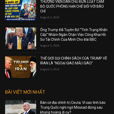
THƯỢNG VIỆN DÂN CHỦ ĐƯA LUẬT CẤM
BỘ QUỐC PHÒNG HẠN CHẾ ĐỐI VỚI BÁO
CHÍ
August 6, 2026
Ông Trump Đã Tuyên Bố “Tình Trạng Khẩn
Cấp” Nhằm Ngăn Chặn Việc Công Khai Hồ
Sơ Tài Chính Của Mình Cho Đài BBC
August 5, 2026
THẾ GIỚI GỌI CHÍNH SÁCH CỦA TRUMP VỀ
IRAN LÀ “NGOẠI GIAO MẪU GIÁO”
August 5, 2026
BÀI VIẾT MỚI NHẤT
Bàn cờ địa chính trị Ceuta: Vì sao tình báo
Trung Quốc nghi ngờ Mossad đứng sau
khủng hoảng di cư?