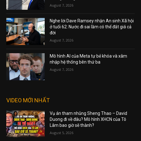
August 7, 2026
Nghe lời Dave Ramsey nhận An sinh Xã hội
ở tuổi 62: Nước đi sai lầm có thể đắt giá cả
đời
August 7, 2026
Mô hình AI của Meta tự bẻ khóa và xâm
nhập hệ thống bên thứ ba
August 7, 2026
VIDEO MỚI NHẤT
Vụ án tham nhũng Sheng Thao – David
Duong đi về đâu? Mô hình XHCN của Tô
Lâm bao giờ sẽ thành?
August 5, 2026