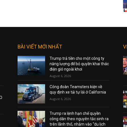
BÀI VIẾT MỚI NHẤT
V
Trump trả tiền cho một công ty
năng lượng để bỏ quyền khai thác
điện gió ngoài khơi
August 6, 2026
Công đoàn Teamsters kiện về
quy định xe tải tự lái ở California
AO
August 6, 2026
Trump ra lệnh hạn chế quyền
công dân theo nguyên tắc sinh ra
trên lãnh thổ, nhắm vào “du lịch