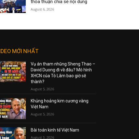
thỏa thuận chia sẻ nội dung
August 6, 2026
IDEO MỚI NHẤT
Vụ án tham nhũng Sheng Thao –
David Duong đi về đâu? Mô hình
XHCN của Tô Lâm bao giờ sẽ
thành?
August 5, 2026
Khủng hoảng kim cương vàng
Việt Nam
August 5, 2026
Bài toán kinh tế Việt Nam
August 3, 2026