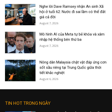
Nghe lời Dave Ramsey nhận An sinh Xã
hội ở tuổi 62: Nước đi sai lầm có thể đắt
giá cả đời
August 7, 2026
Mô hình AI của Meta tự bẻ khóa và xâm
nhập hệ thống bên thứ ba
August 7, 2026
Nông dân Malaysia chật vật đáp ứng cơn
sốt sầu riêng tại Trung Quốc giữa thời
tiết khắc nghiệt
August 6, 2026
TIN HOT TRONG NGÀY