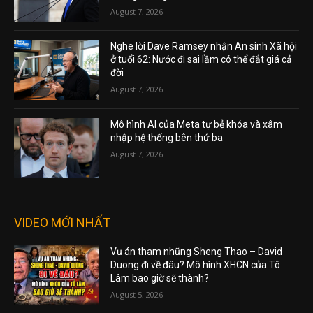
August 7, 2026
Nghe lời Dave Ramsey nhận An sinh Xã hội
ở tuổi 62: Nước đi sai lầm có thể đắt giá cả
đời
August 7, 2026
Mô hình AI của Meta tự bẻ khóa và xâm
nhập hệ thống bên thứ ba
August 7, 2026
VIDEO MỚI NHẤT
Vụ án tham nhũng Sheng Thao – David
Duong đi về đâu? Mô hình XHCN của Tô
Lâm bao giờ sẽ thành?
August 5, 2026