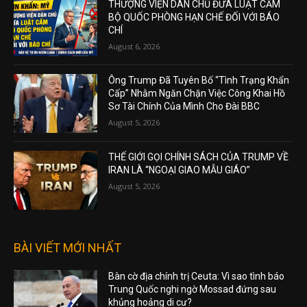
THƯỢNG VIỆN DÂN CHỦ ĐƯA LUẬT CẤM
BỘ QUỐC PHÒNG HẠN CHẾ ĐỐI VỚI BÁO
CHÍ
August 6, 2026
Ông Trump Đã Tuyên Bố “Tình Trạng Khẩn
Cấp” Nhằm Ngăn Chặn Việc Công Khai Hồ
Sơ Tài Chính Của Mình Cho Đài BBC
August 5, 2026
THẾ GIỚI GỌI CHÍNH SÁCH CỦA TRUMP VỀ
IRAN LÀ “NGOẠI GIAO MẪU GIÁO”
August 5, 2026
BÀI VIẾT MỚI NHẤT
Bàn cờ địa chính trị Ceuta: Vì sao tình báo
Trung Quốc nghi ngờ Mossad đứng sau
khủng hoảng di cư?