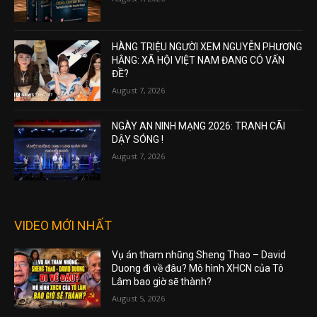
HÀNG TRIỆU NGƯỜI XEM NGUYỄN PHƯƠNG
HẰNG: XÃ HỘI VIỆT NAM ĐANG CÓ VẤN
ĐỀ?
August 7, 2026
NGÀY AN NINH MẠNG 2026: TRANH CÃI
DẬY SÓNG !
August 7, 2026
VIDEO MỚI NHẤT
Vụ án tham nhũng Sheng Thao – David
Duong đi về đâu? Mô hình XHCN của Tô
Lâm bao giờ sẽ thành?
August 5, 2026