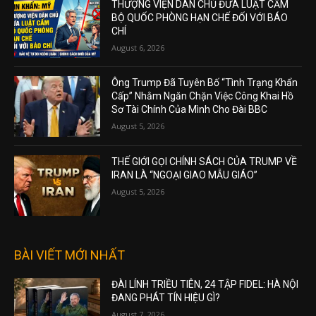
THƯỢNG VIỆN DÂN CHỦ ĐƯA LUẬT CẤM
BỘ QUỐC PHÒNG HẠN CHẾ ĐỐI VỚI BÁO
CHÍ
August 6, 2026
Ông Trump Đã Tuyên Bố “Tình Trạng Khẩn
Cấp” Nhằm Ngăn Chặn Việc Công Khai Hồ
Sơ Tài Chính Của Mình Cho Đài BBC
August 5, 2026
THẾ GIỚI GỌI CHÍNH SÁCH CỦA TRUMP VỀ
IRAN LÀ “NGOẠI GIAO MẪU GIÁO”
August 5, 2026
BÀI VIẾT MỚI NHẤT
ĐÀI LÍNH TRIỀU TIÊN, 24 TẬP FIDEL: HÀ NỘI
ĐANG PHÁT TÍN HIỆU GÌ?
August 7, 2026