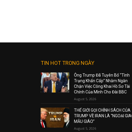
TIN HOT TRONG NGÀY
Ông Trump Đã Tuyên Bố “Tình
Trạng Khẩn Cấp” Nhằm Ngăn
Chặn Việc Công Khai Hồ Sơ Tài
Chính Của Mình Cho Đài BBC
August 5, 2026
THẾ GIỚI GỌI CHÍNH SÁCH CỦA
TRUMP VỀ IRAN LÀ “NGOẠI GI
MẪU GIÁO”
August 5, 2026