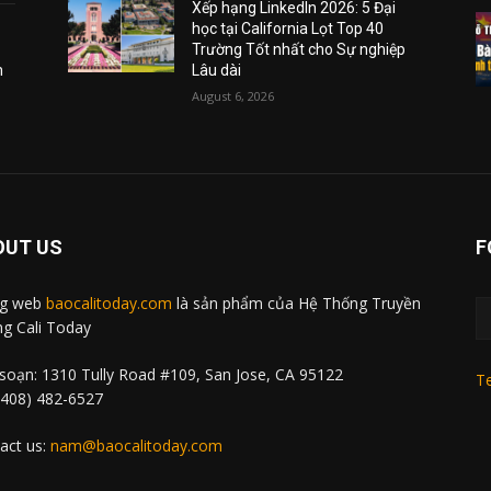
Xếp hạng LinkedIn 2026: 5 Đại
học tại California Lọt Top 40
Trường Tốt nhất cho Sự nghiệp
m
Lâu dài
August 6, 2026
OUT US
F
ng web
baocalitoday.com
là sản phẩm của Hệ Thống Truyền
g Cali Today
soạn: 1310 Tully Road #109, San Jose, CA 95122
Te
 (408) 482-6527
act us:
nam@baocalitoday.com