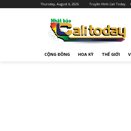
Thursday, August 6, 2026
Truyền Hình Cali Today
CỘNG ĐỒNG
HOA KỲ
THẾ GIỚI
V