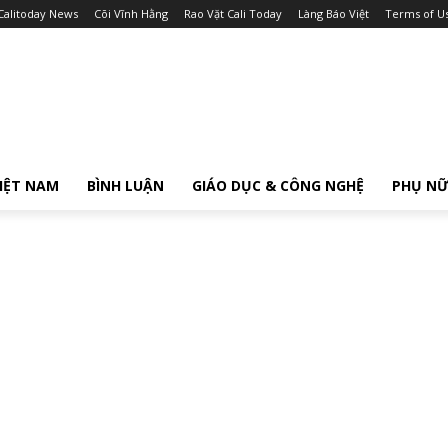
Calitoday News
Cõi Vĩnh Hằng
Rao Vặt Cali Today
Làng Báo Việt
Terms of U
IỆT NAM
BÌNH LUẬN
GIÁO DỤC & CÔNG NGHỆ
PHỤ N