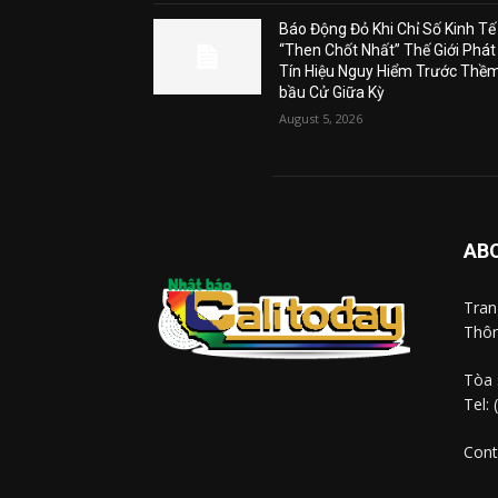
Báo Động Đỏ Khi Chỉ Số Kinh Tế
“Then Chốt Nhất” Thế Giới Phát
Tín Hiệu Nguy Hiểm Trước Thề
bầu Cử Giữa Kỳ
August 5, 2026
AB
Tra
Thôn
Tòa 
Tel:
Cont