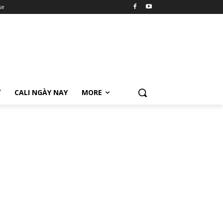
se
Ữ
CALI NGÀY NAY
MORE