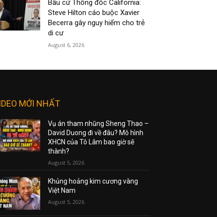
Bầu cử Thống đốc California:
Steve Hilton cáo buộc Xavier
Becerra gây nguy hiểm cho trẻ
di cư
August 6, 2026
IDEO MỚI NHẤT
Vụ án tham nhũng Sheng Thao –
David Duong đi về đâu? Mô hình
XHCN của Tô Lâm bao giờ sẽ
thành?
August 5, 2026
Khủng hoảng kim cương vàng
Việt Nam
August 5, 2026