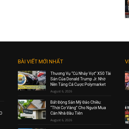
BÀI VIẾT MỚI NHẤT
V
Thương Vụ “Cú Nhảy Vọt” X50 Tài
Sản Của Donald Trump Jr. Nhờ
Nền Tảng Cá Cược Polymarket
August 6, 2026
Bất Động Sản Mỹ Đảo Chiều:
“Thời Cơ Vàng” Cho Người Mua
AO
Căn Nhà Đầu Tiên
August 6, 2026