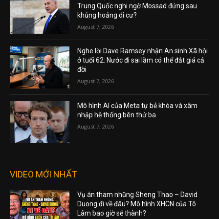
Trung Quốc nghi ngờ Mossad đứng sau
khủng hoảng di cư?
August 7, 2026
Nghe lời Dave Ramsey nhận An sinh Xã hội
ở tuổi 62: Nước đi sai lầm có thể đắt giá cả
đời
August 7, 2026
Mô hình AI của Meta tự bẻ khóa và xâm
nhập hệ thống bên thứ ba
August 7, 2026
VIDEO MỚI NHẤT
Vụ án tham nhũng Sheng Thao – David
Duong đi về đâu? Mô hình XHCN của Tô
Lâm bao giờ sẽ thành?