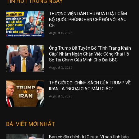
TIN HOT TRONG NGÀY
THƯỢNG VIỆN DÂN CHỦ ĐƯA LUẬT CẤM
BỘ QUỐC PHÒNG HẠN CHẾ ĐỐI VỚI BÁO
CHÍ
August 6, 2026
Ông Trump Đã Tuyên Bố “Tình Trạng Khẩn
Cấp” Nhằm Ngăn Chặn Việc Công Khai Hồ
Sơ Tài Chính Của Mình Cho Đài BBC
August 5, 2026
THẾ GIỚI GỌI CHÍNH SÁCH CỦA TRUMP VỀ
IRAN LÀ “NGOẠI GIAO MẪU GIÁO”
August 5, 2026
BÀI VIẾT MỚI NHẤT
Bàn cờ địa chính trị Ceuta: Vì sao tình báo