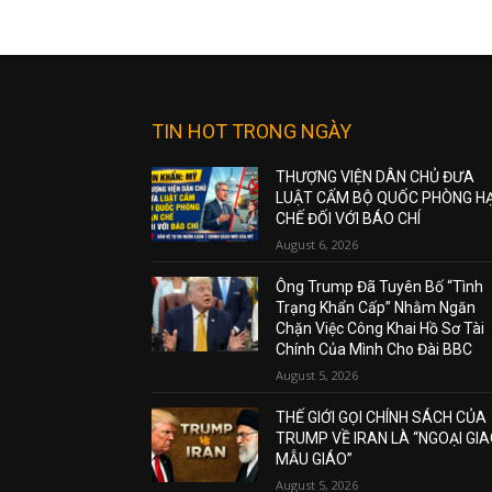
TIN HOT TRONG NGÀY
THƯỢNG VIỆN DÂN CHỦ ĐƯA
LUẬT CẤM BỘ QUỐC PHÒNG H
CHẾ ĐỐI VỚI BÁO CHÍ
August 6, 2026
Ông Trump Đã Tuyên Bố “Tình
Trạng Khẩn Cấp” Nhằm Ngăn
Chặn Việc Công Khai Hồ Sơ Tài
Chính Của Mình Cho Đài BBC
August 5, 2026
THẾ GIỚI GỌI CHÍNH SÁCH CỦA
TRUMP VỀ IRAN LÀ “NGOẠI GI
MẪU GIÁO”
August 5, 2026