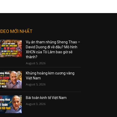
IDEO MỚI NHẤT
Vụ án tham nhũng Sheng Thao –
David Duong đi về đâu? Mô hình
XHCN của Tô Lâm bao giờ sẽ
thành?
August 5, 2026
Khủng hoảng kim cương vàng
Việt Nam
August 5, 2026
Bài toán kinh tế Việt Nam
August 3, 2026