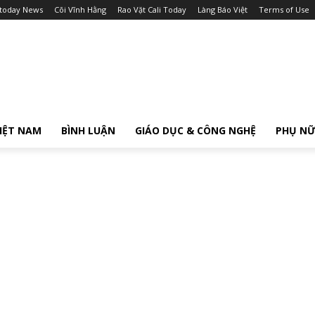
itoday News
Cõi Vĩnh Hằng
Rao Vặt Cali Today
Làng Báo Việt
Terms of Use
IỆT NAM
BÌNH LUẬN
GIÁO DỤC & CÔNG NGHỆ
PHỤ N