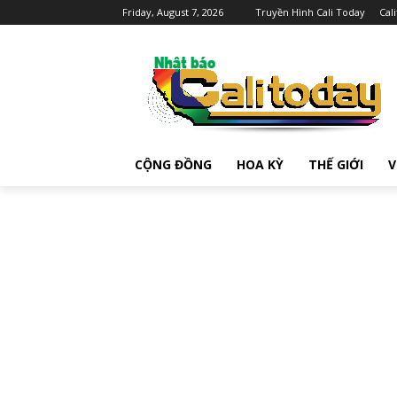
Friday, August 7, 2026
Truyền Hình Cali Today
Cal
CỘNG ĐỒNG
HOA KỲ
THẾ GIỚI
V