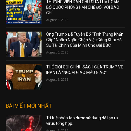
THƯỢNG VIỆN DÂN CHỦ ĐƯA LUẬT CẤM
BỘ QUỐC PHÒNG HẠN CHẾ ĐỐI VỚI BÁO
CHÍ
August 6, 2026
Ông Trump Đã Tuyên Bố “Tình Trạng Khẩn
Cấp” Nhằm Ngăn Chặn Việc Công Khai Hồ
Sơ Tài Chính Của Mình Cho Đài BBC
August 5, 2026
THẾ GIỚI GỌI CHÍNH SÁCH CỦA TRUMP VỀ
IRAN LÀ “NGOẠI GIAO MẪU GIÁO”
August 5, 2026
BÀI VIẾT MỚI NHẤT
Trí tuệ nhân tạo được sử dụng để tạo ra
virus tổng hợp.
August 7, 2026