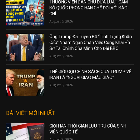
THƯỢNG VIỆN DÂN CHỦ ĐƯA LUẬT CẤM
BỘ QUỐC PHÒNG HẠN CHẾ ĐỐI VỚI BÁO
CHÍ
August 6, 2026
Ông Trump Đã Tuyên Bố “Tình Trạng Khẩn
Cấp” Nhằm Ngăn Chặn Việc Công Khai Hồ
Sơ Tài Chính Của Mình Cho Đài BBC
August 5, 2026
THẾ GIỚI GỌI CHÍNH SÁCH CỦA TRUMP VỀ
IRAN LÀ “NGOẠI GIAO MẪU GIÁO”
August 5, 2026
BÀI VIẾT MỚI NHẤT
GIỚI HẠN THỜI GIAN LƯU TRÚ CỦA SINH
VIÊN QUỐC TẾ
August 8, 2026