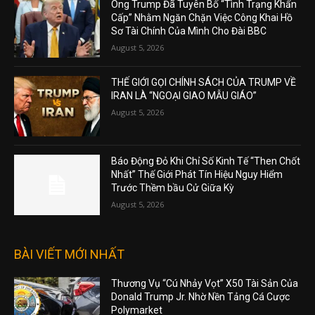
Ông Trump Đã Tuyên Bố “Tình Trạng Khẩn
Cấp” Nhằm Ngăn Chặn Việc Công Khai Hồ
Sơ Tài Chính Của Mình Cho Đài BBC
August 5, 2026
THẾ GIỚI GỌI CHÍNH SÁCH CỦA TRUMP VỀ
IRAN LÀ “NGOẠI GIAO MẪU GIÁO”
August 5, 2026
Báo Động Đỏ Khi Chỉ Số Kinh Tế “Then Chốt
Nhất” Thế Giới Phát Tín Hiệu Nguy Hiểm
Trước Thềm bầu Cử Giữa Kỳ
August 5, 2026
BÀI VIẾT MỚI NHẤT
Thương Vụ “Cú Nhảy Vọt” X50 Tài Sản Của
Donald Trump Jr. Nhờ Nền Tảng Cá Cược
Polymarket