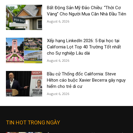
Bất Động Sản Mỹ Đảo Chiều: “Thời Cơ
Vàng” Cho Người Mua Căn Nhà Đầu Tiên
August 6, 2026
Xếp hạng LinkedIn 2026: 5 Đại học tại
California Lọt Top 40 Trường Tốt nhất
cho Sự nghiệp Lâu dài
August 6, 2026
Bầu cử Thống đốc California: Steve
Hilton cáo buộc Xavier Becerra gây nguy
hiểm cho trẻ di cư
August 6, 2026
TIN HOT TRONG NGÀY