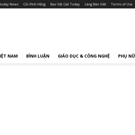
itoday News
Cõi Vĩnh Hằng
Rao Vặt Cali Today
Làng Báo Việt
Terms of Use
IỆT NAM
BÌNH LUẬN
GIÁO DỤC & CÔNG NGHỆ
PHỤ N