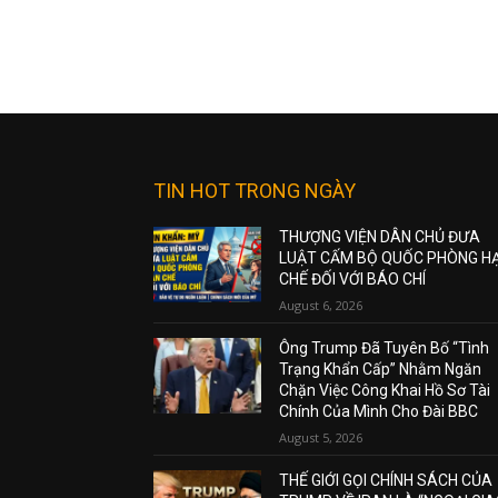
TIN HOT TRONG NGÀY
THƯỢNG VIỆN DÂN CHỦ ĐƯA
LUẬT CẤM BỘ QUỐC PHÒNG H
CHẾ ĐỐI VỚI BÁO CHÍ
August 6, 2026
Ông Trump Đã Tuyên Bố “Tình
Trạng Khẩn Cấp” Nhằm Ngăn
Chặn Việc Công Khai Hồ Sơ Tài
Chính Của Mình Cho Đài BBC
August 5, 2026
THẾ GIỚI GỌI CHÍNH SÁCH CỦA