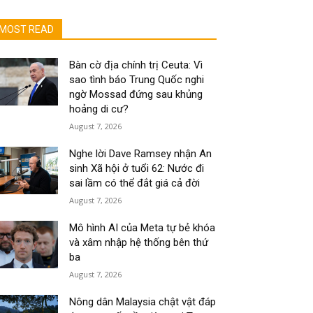
MOST READ
Bàn cờ địa chính trị Ceuta: Vì
sao tình báo Trung Quốc nghi
ngờ Mossad đứng sau khủng
hoảng di cư?
August 7, 2026
Nghe lời Dave Ramsey nhận An
sinh Xã hội ở tuổi 62: Nước đi
sai lầm có thể đắt giá cả đời
August 7, 2026
Mô hình AI của Meta tự bẻ khóa
và xâm nhập hệ thống bên thứ
ba
August 7, 2026
Nông dân Malaysia chật vật đáp