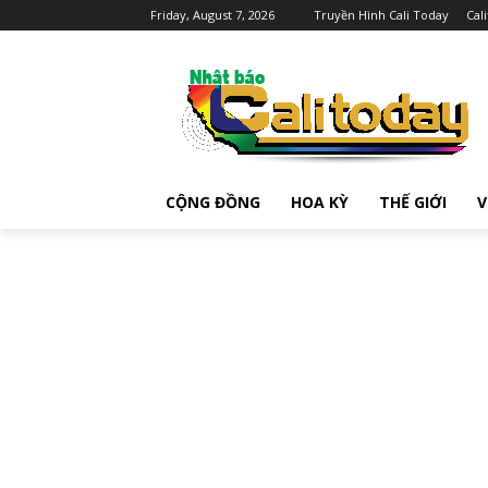
Friday, August 7, 2026
Truyền Hình Cali Today
Cal
CỘNG ĐỒNG
HOA KỲ
THẾ GIỚI
V