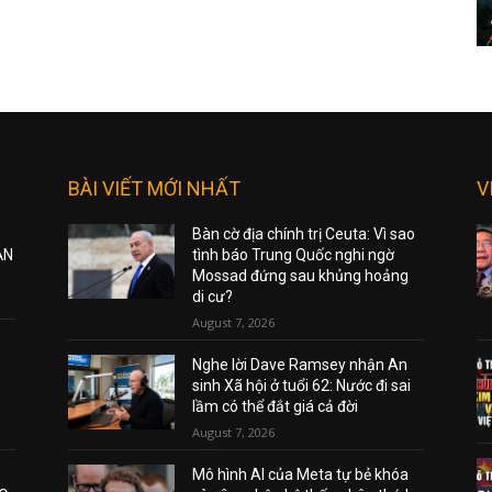
BÀI VIẾT MỚI NHẤT
V
Bàn cờ địa chính trị Ceuta: Vì sao
ẠN
tình báo Trung Quốc nghi ngờ
Mossad đứng sau khủng hoảng
di cư?
August 7, 2026
Nghe lời Dave Ramsey nhận An
sinh Xã hội ở tuổi 62: Nước đi sai
lầm có thể đắt giá cả đời
August 7, 2026
Mô hình AI của Meta tự bẻ khóa