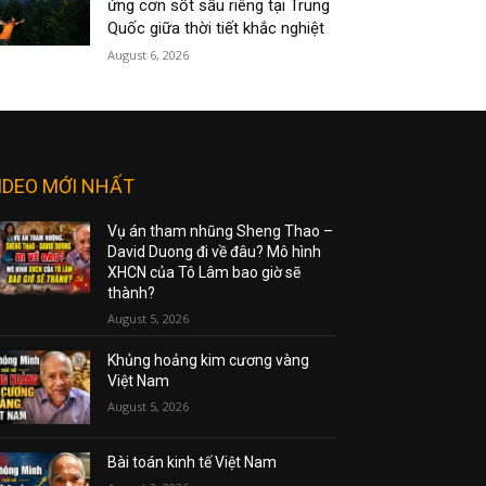
ứng cơn sốt sầu riêng tại Trung
Quốc giữa thời tiết khắc nghiệt
August 6, 2026
IDEO MỚI NHẤT
Vụ án tham nhũng Sheng Thao –
David Duong đi về đâu? Mô hình
XHCN của Tô Lâm bao giờ sẽ
thành?
August 5, 2026
Khủng hoảng kim cương vàng
Việt Nam
August 5, 2026
Bài toán kinh tế Việt Nam