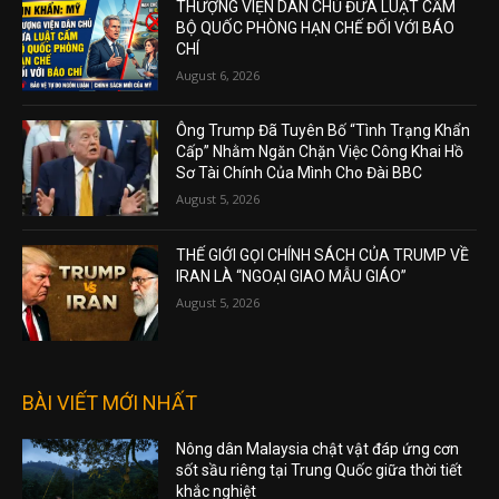
THƯỢNG VIỆN DÂN CHỦ ĐƯA LUẬT CẤM
BỘ QUỐC PHÒNG HẠN CHẾ ĐỐI VỚI BÁO
CHÍ
August 6, 2026
Ông Trump Đã Tuyên Bố “Tình Trạng Khẩn
Cấp” Nhằm Ngăn Chặn Việc Công Khai Hồ
Sơ Tài Chính Của Mình Cho Đài BBC
August 5, 2026
THẾ GIỚI GỌI CHÍNH SÁCH CỦA TRUMP VỀ
IRAN LÀ “NGOẠI GIAO MẪU GIÁO”
August 5, 2026
BÀI VIẾT MỚI NHẤT
Nông dân Malaysia chật vật đáp ứng cơn
sốt sầu riêng tại Trung Quốc giữa thời tiết
khắc nghiệt