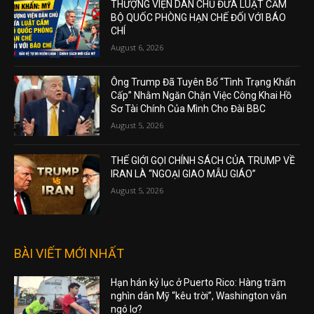
THƯỢNG VIỆN DÂN CHỦ ĐƯA LUẬT CẤM
BỘ QUỐC PHÒNG HẠN CHẾ ĐỐI VỚI BÁO
CHÍ
August 6, 2026
Ông Trump Đã Tuyên Bố “Tình Trạng Khẩn
Cấp” Nhằm Ngăn Chặn Việc Công Khai Hồ
Sơ Tài Chính Của Mình Cho Đài BBC
August 5, 2026
THẾ GIỚI GỌI CHÍNH SÁCH CỦA TRUMP VỀ
IRAN LÀ “NGOẠI GIAO MẪU GIÁO”
August 5, 2026
BÀI VIẾT MỚI NHẤT
Hạn hán kỷ lục ở Puerto Rico: Hàng trăm
nghìn dân Mỹ “kêu trời”, Washington vẫn
ngó lơ?