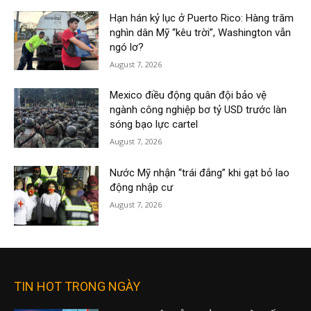
Hạn hán kỷ lục ở Puerto Rico: Hàng trăm
nghìn dân Mỹ “kêu trời”, Washington vẫn
ngó lơ?
August 7, 2026
Mexico điều động quân đội bảo vệ
ngành công nghiệp bơ tỷ USD trước làn
sóng bạo lực cartel
August 7, 2026
Nước Mỹ nhận “trái đắng” khi gạt bỏ lao
động nhập cư
August 7, 2026
TIN HOT TRONG NGÀY