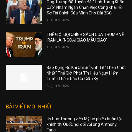
Ông Trump Đã Tuyên Bố “Tình Trạng Khẩn
Cấp” Nhằm Ngăn Chặn Việc Công Khai Hồ
Sơ Tài Chính Của Mình Cho Đài BBC
August 5, 2026
THẾ GIỚI GỌI CHÍNH SÁCH CỦA TRUMP VỀ
IRAN LÀ “NGOẠI GIAO MẪU GIÁO”
August 5, 2026
Báo Động Đỏ Khi Chỉ Số Kinh Tế “Then Chốt
Nhất” Thế Giới Phát Tín Hiệu Nguy Hiểm
Trước Thềm bầu Cử Giữa Kỳ
August 5, 2026
BÀI VIẾT MỚI NHẤT
Ủy ban Thượng viện Mỹ bỏ phiếu buộc tội
khinh thị Quốc hội đối với ông Anthony
Fauci