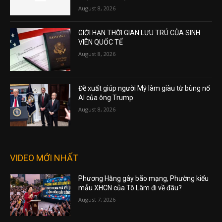
August 8, 2026
GIỚI HẠN THỜI GIAN LƯU TRÚ CỦA SINH
VIÊN QUỐC TẾ
August 8, 2026
Đề xuất giúp người Mỹ làm giàu từ bùng nổ
AI của ông Trump
August 8, 2026
VIDEO MỚI NHẤT
Phương Hằng gây bão mạng, Phường kiểu
mẫu XHCN của Tô Lâm đi về đâu?
August 7, 2026