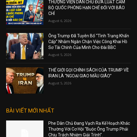
THƯỢNG VIỆN DÂN CHỦ ĐƯA LUẬT CẤM
BỘ QUỐC PHÒNG HẠN CHẾ ĐỐI VỚI BÁO
CHÍ
August 6, 2026
Ông Trump Đã Tuyên Bố “Tình Trạng Khẩn
Cấp” Nhằm Ngăn Chặn Việc Công Khai Hồ
Sơ Tài Chính Của Mình Cho Đài BBC
August 5, 2026
THẾ GIỚI GỌI CHÍNH SÁCH CỦA TRUMP VỀ
IRAN LÀ “NGOẠI GIAO MẪU GIÁO”
August 5, 2026
BÀI VIẾT MỚI NHẤT
Phe Dân Chủ Đang Vạch Ra Kế Hoạch Khác
Thường Với Cơ Hội “Buộc Ông Trump Phải
Chịu Trách Nhiệm Giải Trình”.