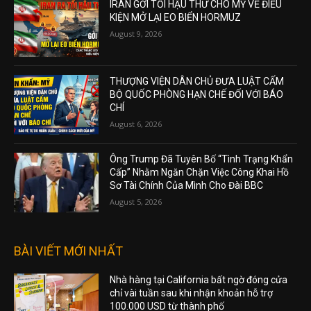
IRAN GỞI TỐI HẬU THƯ CHO MỸ VỀ ĐIỀU
KIỆN MỞ LẠI EO BIỂN HORMUZ
August 9, 2026
THƯỢNG VIỆN DÂN CHỦ ĐƯA LUẬT CẤM
BỘ QUỐC PHÒNG HẠN CHẾ ĐỐI VỚI BÁO
CHÍ
August 6, 2026
Ông Trump Đã Tuyên Bố “Tình Trạng Khẩn
Cấp” Nhằm Ngăn Chặn Việc Công Khai Hồ
Sơ Tài Chính Của Mình Cho Đài BBC
August 5, 2026
BÀI VIẾT MỚI NHẤT
Nhà hàng tại California bất ngờ đóng cửa
chỉ vài tuần sau khi nhận khoản hỗ trợ
100.000 USD từ thành phố