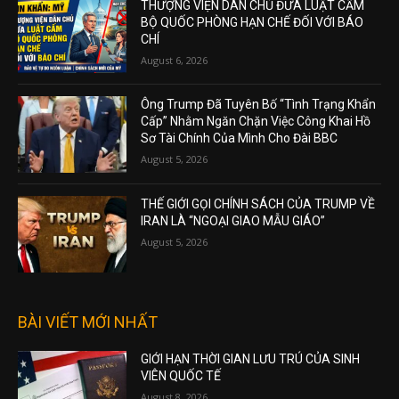
THƯỢNG VIỆN DÂN CHỦ ĐƯA LUẬT CẤM
BỘ QUỐC PHÒNG HẠN CHẾ ĐỐI VỚI BÁO
CHÍ
August 6, 2026
Ông Trump Đã Tuyên Bố “Tình Trạng Khẩn
Cấp” Nhằm Ngăn Chặn Việc Công Khai Hồ
Sơ Tài Chính Của Mình Cho Đài BBC
August 5, 2026
THẾ GIỚI GỌI CHÍNH SÁCH CỦA TRUMP VỀ
IRAN LÀ “NGOẠI GIAO MẪU GIÁO”
August 5, 2026
BÀI VIẾT MỚI NHẤT
GIỚI HẠN THỜI GIAN LƯU TRÚ CỦA SINH
VIÊN QUỐC TẾ
August 8, 2026