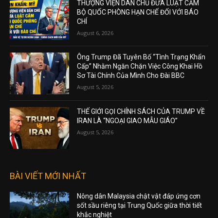
THƯỢNG VIỆN DÂN CHỦ ĐƯA LUẬT CẤM
BỘ QUỐC PHÒNG HẠN CHẾ ĐỐI VỚI BÁO
CHÍ
August 6, 2026
Ông Trump Đã Tuyên Bố “Tình Trạng Khẩn
Cấp” Nhằm Ngăn Chặn Việc Công Khai Hồ
Sơ Tài Chính Của Mình Cho Đài BBC
August 5, 2026
THẾ GIỚI GỌI CHÍNH SÁCH CỦA TRUMP VỀ
IRAN LÀ “NGOẠI GIAO MẪU GIÁO”
August 5, 2026
BÀI VIẾT MỚI NHẤT
Nông dân Malaysia chật vật đáp ứng cơn
sốt sầu riêng tại Trung Quốc giữa thời tiết
khắc nghiệt