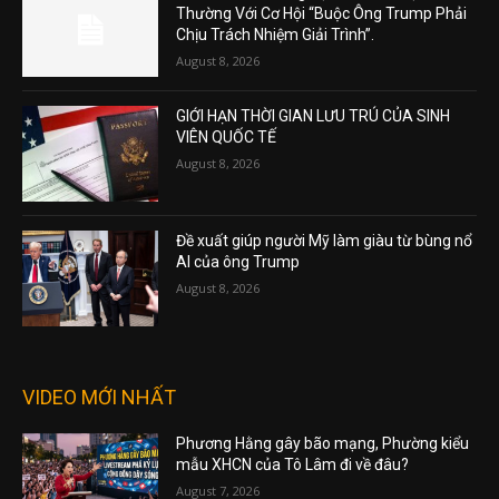
Thường Với Cơ Hội “Buộc Ông Trump Phải
Chịu Trách Nhiệm Giải Trình”.
August 8, 2026
GIỚI HẠN THỜI GIAN LƯU TRÚ CỦA SINH
VIÊN QUỐC TẾ
August 8, 2026
Đề xuất giúp người Mỹ làm giàu từ bùng nổ
AI của ông Trump
August 8, 2026
VIDEO MỚI NHẤT
Phương Hằng gây bão mạng, Phường kiểu
mẫu XHCN của Tô Lâm đi về đâu?
August 7, 2026