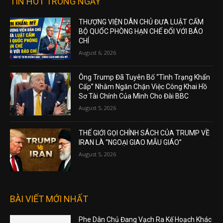
TIN HOT TRONG NGÀY
THƯỢNG VIỆN DÂN CHỦ ĐƯA LUẬT CẤM
BỘ QUỐC PHÒNG HẠN CHẾ ĐỐI VỚI BÁO
CHÍ
August 6, 2026
Ông Trump Đã Tuyên Bố “Tình Trạng Khẩn
Cấp” Nhằm Ngăn Chặn Việc Công Khai Hồ
Sơ Tài Chính Của Mình Cho Đài BBC
August 5, 2026
THẾ GIỚI GỌI CHÍNH SÁCH CỦA TRUMP VỀ
IRAN LÀ “NGOẠI GIAO MẪU GIÁO”
August 5, 2026
BÀI VIẾT MỚI NHẤT
Phe Dân Chủ Đang Vạch Ra Kế Hoạch Khác