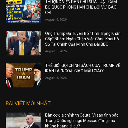
THƯỢNG VIỆN DÂN CHỦ ĐƯA LUẬT CẤM
BỘ QUỐC PHÒNG HẠN CHẾ ĐỐI VỚI BÁO
CHÍ
August 6, 2026
Ông Trump Đã Tuyên Bố “Tình Trạng Khẩn
Cấp” Nhằm Ngăn Chặn Việc Công Khai Hồ
Sơ Tài Chính Của Mình Cho Đài BBC
August 5, 2026
THẾ GIỚI GỌI CHÍNH SÁCH CỦA TRUMP VỀ
IRAN LÀ “NGOẠI GIAO MẪU GIÁO”
August 5, 2026
BÀI VIẾT MỚI NHẤT
Bàn cờ địa chính trị Ceuta: Vì sao tình báo
Trung Quốc nghi ngờ Mossad đứng sau
khủng hoảng di cư?