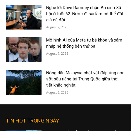
Nghe lời Dave Ramsey nhận An sinh Xã
hội ở tuổi 62: Nước đi sai lầm có thể đắt
giá cả đời
August 7, 2026
Mô hình AI của Meta tự bẻ khóa và xâm
nhập hệ thống bên thứ ba
August 7, 2026
Nông dân Malaysia chật vật đáp ứng cơn
sốt sầu riêng tại Trung Quốc giữa thời
tiết khắc nghiệt
August 6, 2026
TIN HOT TRONG NGÀY