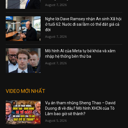
August 7, 2026
Nghe lời Dave Ramsey nhận An sinh Xã hội
ở tuổi 62: Nước đi sai lầm có thể đắt giá cả
đời
August 7, 2026
Mô hình AI của Meta tự bẻ khóa và xâm
nhập hệ thống bên thứ ba
August 7, 2026
VIDEO MỚI NHẤT
Vụ án tham nhũng Sheng Thao – David
Duong đi về đâu? Mô hình XHCN của Tô
Lâm bao giờ sẽ thành?
August 5, 2026