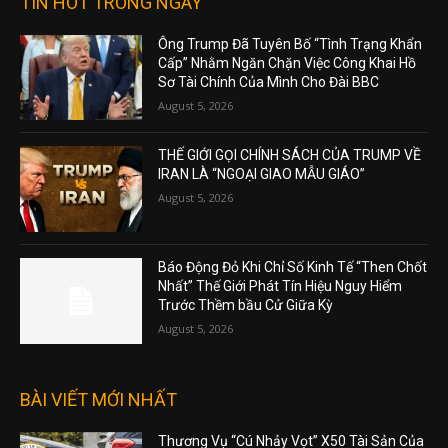
TIN HOT TRONG NGÀY
Ông Trump Đã Tuyên Bố “Tình Trạng Khẩn
Cấp” Nhằm Ngăn Chặn Việc Công Khai Hồ
Sơ Tài Chính Của Mình Cho Đài BBC
August 5, 2026
THẾ GIỚI GỌI CHÍNH SÁCH CỦA TRUMP VỀ
IRAN LÀ “NGOẠI GIAO MẪU GIÁO”
August 5, 2026
Báo Động Đỏ Khi Chỉ Số Kinh Tế “Then Chốt
Nhất” Thế Giới Phát Tín Hiệu Nguy Hiểm
Trước Thềm bầu Cử Giữa Kỳ
August 5, 2026
BÀI VIẾT MỚI NHẤT
Thương Vụ “Cú Nhảy Vọt” X50 Tài Sản Của