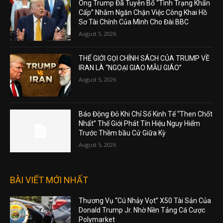
Ông Trump Đã Tuyên Bố “Tình Trạng Khẩn
Cấp” Nhằm Ngăn Chặn Việc Công Khai Hồ
Sơ Tài Chính Của Mình Cho Đài BBC
August 5, 2026
THẾ GIỚI GỌI CHÍNH SÁCH CỦA TRUMP VỀ
IRAN LÀ “NGOẠI GIAO MẪU GIÁO”
August 5, 2026
Báo Động Đỏ Khi Chỉ Số Kinh Tế “Then Chốt
Nhất” Thế Giới Phát Tín Hiệu Nguy Hiểm
Trước Thềm bầu Cử Giữa Kỳ
August 5, 2026
BÀI VIẾT MỚI NHẤT
Thương Vụ “Cú Nhảy Vọt” X50 Tài Sản Của
Donald Trump Jr. Nhờ Nền Tảng Cá Cược
Polymarket