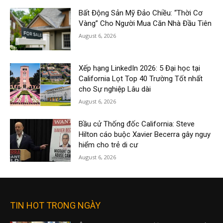
Bất Động Sản Mỹ Đảo Chiều: “Thời Cơ
Vàng” Cho Người Mua Căn Nhà Đầu Tiên
August 6, 2026
Xếp hạng LinkedIn 2026: 5 Đại học tại
California Lọt Top 40 Trường Tốt nhất
cho Sự nghiệp Lâu dài
August 6, 2026
Bầu cử Thống đốc California: Steve
Hilton cáo buộc Xavier Becerra gây nguy
hiểm cho trẻ di cư
August 6, 2026
TIN HOT TRONG NGÀY