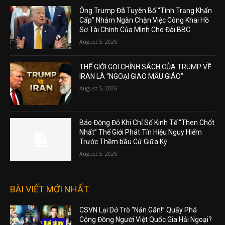
Ông Trump Đã Tuyên Bố “Tình Trạng Khẩn
Cấp” Nhằm Ngăn Chặn Việc Công Khai Hồ
Sơ Tài Chính Của Mình Cho Đài BBC
August 5, 2026
THẾ GIỚI GỌI CHÍNH SÁCH CỦA TRUMP VỀ
IRAN LÀ “NGOẠI GIAO MẪU GIÁO”
August 5, 2026
Báo Động Đỏ Khi Chỉ Số Kinh Tế “Then Chốt
Nhất” Thế Giới Phát Tín Hiệu Nguy Hiểm
Trước Thềm bầu Cử Giữa Kỳ
August 5, 2026
BÀI VIẾT MỚI NHẤT
CSVN Lại Dở Trò “Nắn Gân!” Quấy Phá
Cộng Đồng Người Việt Quốc Gia Hải Ngoại?