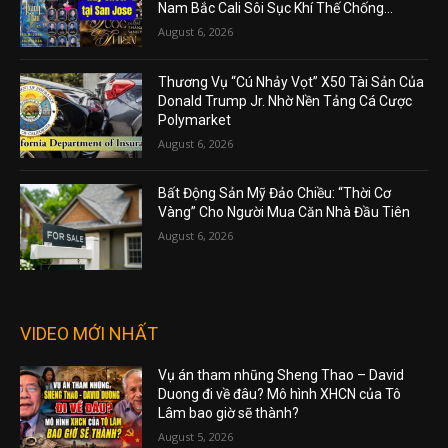
Nam Bắc Cali Sôi Sục Khí Thế Chống...
August 6, 2026
Thương Vụ “Cú Nhảy Vọt” X50 Tài Sản Của
Donald Trump Jr. Nhờ Nền Tảng Cá Cược
Polymarket
August 6, 2026
Bất Động Sản Mỹ Đảo Chiều: “Thời Cơ
Vàng” Cho Người Mua Căn Nhà Đầu Tiên
August 6, 2026
VIDEO MỚI NHẤT
Vụ án tham nhũng Sheng Thao – David
Duong đi về đâu? Mô hình XHCN của Tô
Lâm bao giờ sẽ thành?
August 5, 2026