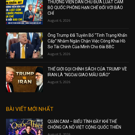
THƯỢNG VIỆN DÂN CHỦ ĐƯA LUẬT CẤM
BỘ QUỐC PHÒNG HẠN CHẾ ĐỐI VỚI BÁO
CHÍ
August 6, 2026
Ông Trump Đã Tuyên Bố “Tình Trạng Khẩn
Cấp” Nhằm Ngăn Chặn Việc Công Khai Hồ
Sơ Tài Chính Của Mình Cho Đài BBC
August 5, 2026
THẾ GIỚI GỌI CHÍNH SÁCH CỦA TRUMP VỀ
IRAN LÀ “NGOẠI GIAO MẪU GIÁO”
August 5, 2026
BÀI VIẾT MỚI NHẤT
QUẬN CAM – BIỂU TÌNH ĐẦY KHÍ THẾ
CHỐNG CA NÔ VIỆT CỘNG QUỐC THIÊN
August 8, 2026