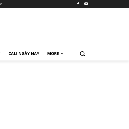
se
Ữ
CALI NGÀY NAY
MORE