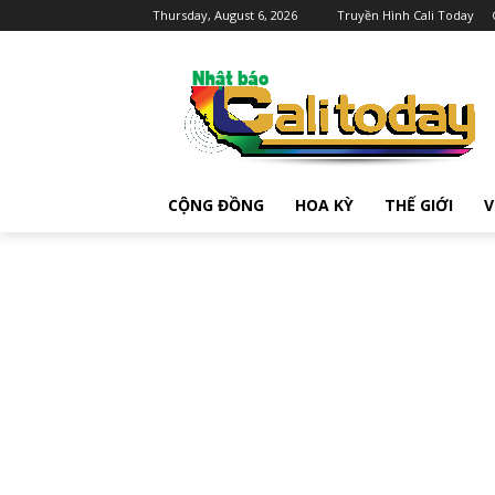
Thursday, August 6, 2026
Truyền Hình Cali Today
CỘNG ĐỒNG
HOA KỲ
THẾ GIỚI
V