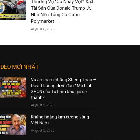
Thương Vụ “Cú Nhảy Vọt” X50
Tài Sản Của Donald Trump Jr.
Nhờ Nền Tảng Cá Cược
Polymarket
August 6, 2026
IDEO MỚI NHẤT
Vụ án tham nhũng Sheng Thao –
David Duong đi về đâu? Mô hình
XHCN của Tô Lâm bao giờ sẽ
thành?
August 5, 2026
Khủng hoảng kim cương vàng
Việt Nam
August 5, 2026