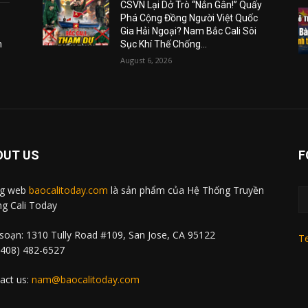
CSVN Lại Dở Trò “Nắn Gân!” Quấy
Phá Cộng Đồng Người Việt Quốc
Gia Hải Ngoại? Nam Bắc Cali Sôi
m
Sục Khí Thế Chống...
August 6, 2026
OUT US
F
ng web
baocalitoday.com
là sản phẩm của Hệ Thống Truyền
g Cali Today
soạn: 1310 Tully Road #109, San Jose, CA 95122
Te
 (408) 482-6527
act us:
nam@baocalitoday.com