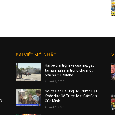
BÀI VIẾT MỚI NHẤT
V
Hai bé trai trộm xe của mẹ, gây
tai nạn nghiêm trọng cho một
phụ nữ ở Oakland.
August 6, 2026
Người Đàn Bà Ủng Hộ Trump Bật
Khóc Nức Nở Trước Mặt Các Con
AO
Của Mình
August 6, 2026