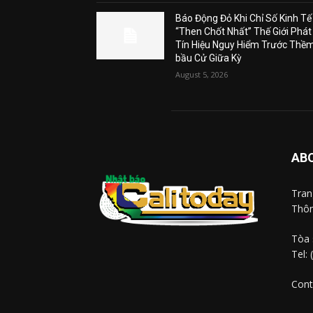
Báo Động Đỏ Khi Chỉ Số Kinh Tế
“Then Chốt Nhất” Thế Giới Phát
Tín Hiệu Nguy Hiểm Trước Thề
bầu Cử Giữa Kỳ
August 5, 2026
AB
Tra
Thôn
Tòa 
Tel:
Cont