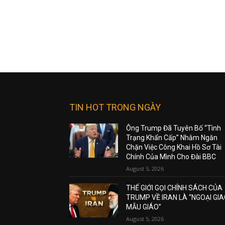
TIN HOT TRONG NGÀY
Ông Trump Đã Tuyên Bố “Tình
Trạng Khẩn Cấp” Nhằm Ngăn
Chặn Việc Công Khai Hồ Sơ Tài
Chính Của Mình Cho Đài BBC
August 5, 2026
THẾ GIỚI GỌI CHÍNH SÁCH CỦA
TRUMP VỀ IRAN LÀ “NGOẠI GI
MẪU GIÁO”
August 5, 2026