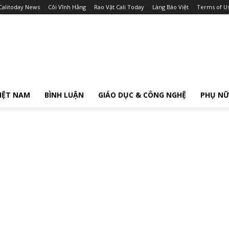
Calitoday News
Cõi Vĩnh Hằng
Rao Vặt Cali Today
Làng Báo Việt
Terms of U
IỆT NAM
BÌNH LUẬN
GIÁO DỤC & CÔNG NGHỆ
PHỤ N