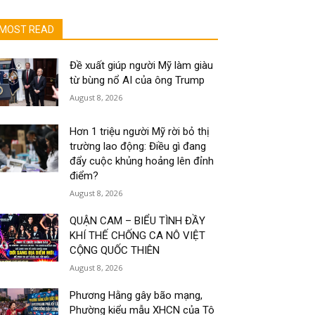
MOST READ
Đề xuất giúp người Mỹ làm giàu
từ bùng nổ AI của ông Trump
August 8, 2026
Hơn 1 triệu người Mỹ rời bỏ thị
trường lao động: Điều gì đang
đẩy cuộc khủng hoảng lên đỉnh
điểm?
August 8, 2026
QUẬN CAM – BIỂU TÌNH ĐẦY
KHÍ THẾ CHỐNG CA NÔ VIỆT
CỘNG QUỐC THIÊN
August 8, 2026
Phương Hằng gây bão mạng,
Phường kiểu mẫu XHCN của Tô