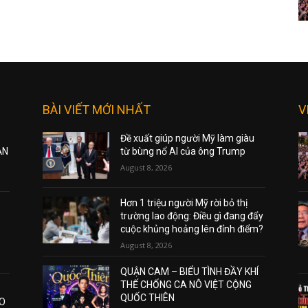
BÀI VIẾT MỚI NHẤT
V
Đề xuất giúp người Mỹ làm giàu
ẠN
từ bùng nổ AI của ông Trump
August 8, 2026
Hơn 1 triệu người Mỹ rời bỏ thị
trường lao động: Điều gì đang đẩy
cuộc khủng hoảng lên đỉnh điểm?
August 8, 2026
QUẬN CAM – BIỂU TÌNH ĐẦY KHÍ
THẾ CHỐNG CA NÔ VIỆT CỘNG
QUỐC THIÊN
AO