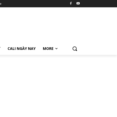
e
Ữ
CALI NGÀY NAY
MORE