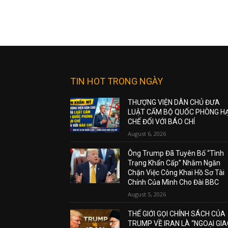
TIN HOT TRONG NGÀY
THƯỢNG VIỆN DÂN CHỦ ĐƯA
LUẬT CẤM BỘ QUỐC PHÒNG H
CHẾ ĐỐI VỚI BÁO CHÍ
August 6, 2026
Ông Trump Đã Tuyên Bố “Tình
Trạng Khẩn Cấp” Nhằm Ngăn
Chặn Việc Công Khai Hồ Sơ Tài
Chính Của Mình Cho Đài BBC
August 5, 2026
THẾ GIỚI GỌI CHÍNH SÁCH CỦA
TRUMP VỀ IRAN LÀ “NGOẠI GI