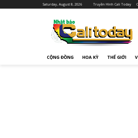
Saturday, August 8, 2026
Truyền Hình Cali Today
C
CỘNG ĐỒNG
HOA KỲ
THẾ GIỚI
V