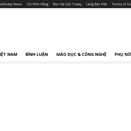
alitoday News
Cõi Vĩnh Hằng
Rao Vặt Cali Today
Làng Báo Việt
Terms of Us
IỆT NAM
BÌNH LUẬN
GIÁO DỤC & CÔNG NGHỆ
PHỤ N