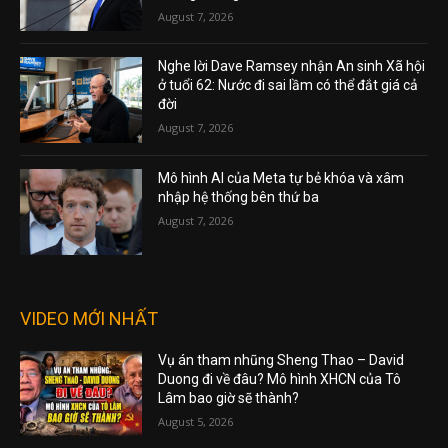
August 7, 2026
Nghe lời Dave Ramsey nhận An sinh Xã hội
ở tuổi 62: Nước đi sai lầm có thể đắt giá cả
đời
August 7, 2026
Mô hình AI của Meta tự bẻ khóa và xâm
nhập hệ thống bên thứ ba
August 7, 2026
VIDEO MỚI NHẤT
Vụ án tham nhũng Sheng Thao – David
Duong đi về đâu? Mô hình XHCN của Tô
Lâm bao giờ sẽ thành?
August 5, 2026