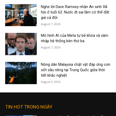
Nghe lời Dave Ramsey nhận An sinh Xã
hội ở tuổi 62: Nước đi sai lầm có thể đắt
giá cả đời
August 7, 2026
Mô hình AI của Meta tự bẻ khóa và xâm
nhập hệ thống bên thứ ba
August 7, 2026
Nông dân Malaysia chật vật đáp ứng cơn
sốt sầu riêng tại Trung Quốc giữa thời
tiết khắc nghiệt
August 6, 2026
TIN HOT TRONG NGÀY