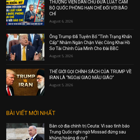
THƯỢNG VIỆN DÂN CHỦ ĐƯA LUẬT CẤM
BỘ QUỐC PHÒNG HẠN CHẾ ĐỐI VỚI BÁO
CHÍ
August 6, 2026
Ông Trump Đã Tuyên Bố “Tình Trạng Khẩn
Cấp” Nhằm Ngăn Chặn Việc Công Khai Hồ
Sơ Tài Chính Của Mình Cho Đài BBC
August 5, 2026
THẾ GIỚI GỌI CHÍNH SÁCH CỦA TRUMP VỀ
IRAN LÀ “NGOẠI GIAO MẪU GIÁO”
August 5, 2026
BÀI VIẾT MỚI NHẤT
Bàn cờ địa chính trị Ceuta: Vì sao tình báo
Trung Quốc nghi ngờ Mossad đứng sau
khủng hoảng di cư?