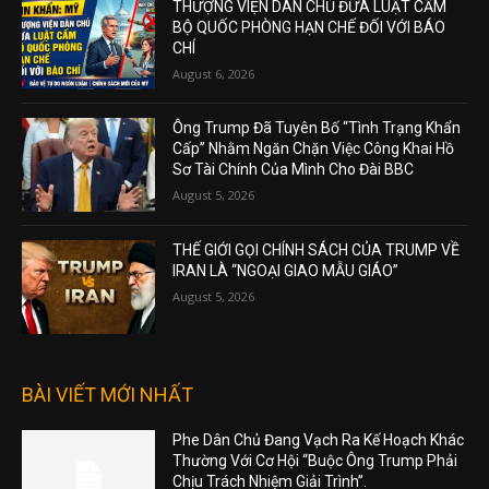
THƯỢNG VIỆN DÂN CHỦ ĐƯA LUẬT CẤM
BỘ QUỐC PHÒNG HẠN CHẾ ĐỐI VỚI BÁO
CHÍ
August 6, 2026
Ông Trump Đã Tuyên Bố “Tình Trạng Khẩn
Cấp” Nhằm Ngăn Chặn Việc Công Khai Hồ
Sơ Tài Chính Của Mình Cho Đài BBC
August 5, 2026
THẾ GIỚI GỌI CHÍNH SÁCH CỦA TRUMP VỀ
IRAN LÀ “NGOẠI GIAO MẪU GIÁO”
August 5, 2026
BÀI VIẾT MỚI NHẤT
Phe Dân Chủ Đang Vạch Ra Kế Hoạch Khác
Thường Với Cơ Hội “Buộc Ông Trump Phải
Chịu Trách Nhiệm Giải Trình”.