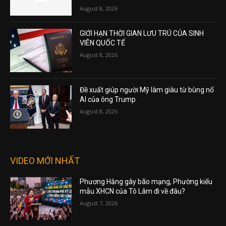
August 8, 2026
GIỚI HẠN THỜI GIAN LƯU TRÚ CỦA SINH
VIÊN QUỐC TẾ
August 8, 2026
Đề xuất giúp người Mỹ làm giàu từ bùng nổ
AI của ông Trump
August 8, 2026
VIDEO MỚI NHẤT
Phương Hằng gây bão mạng, Phường kiểu
mẫu XHCN của Tô Lâm đi về đâu?
August 7, 2026