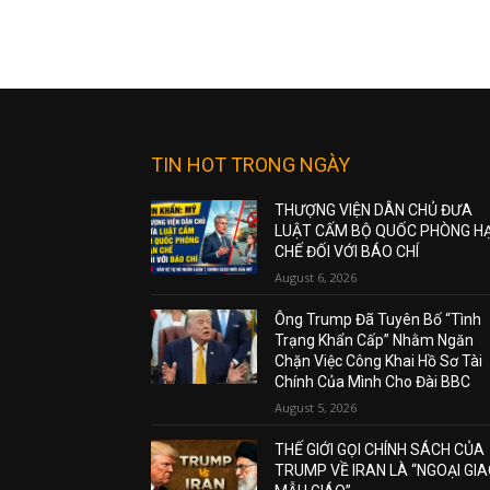
TIN HOT TRONG NGÀY
THƯỢNG VIỆN DÂN CHỦ ĐƯA
LUẬT CẤM BỘ QUỐC PHÒNG H
CHẾ ĐỐI VỚI BÁO CHÍ
August 6, 2026
Ông Trump Đã Tuyên Bố “Tình
Trạng Khẩn Cấp” Nhằm Ngăn
Chặn Việc Công Khai Hồ Sơ Tài
Chính Của Mình Cho Đài BBC
August 5, 2026
THẾ GIỚI GỌI CHÍNH SÁCH CỦA
TRUMP VỀ IRAN LÀ “NGOẠI GI