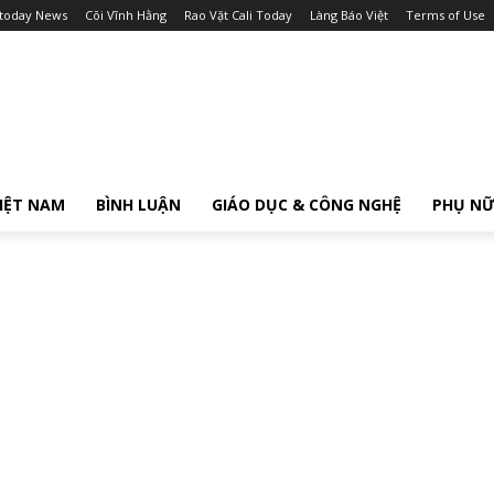
itoday News
Cõi Vĩnh Hằng
Rao Vặt Cali Today
Làng Báo Việt
Terms of Use
IỆT NAM
BÌNH LUẬN
GIÁO DỤC & CÔNG NGHỆ
PHỤ N