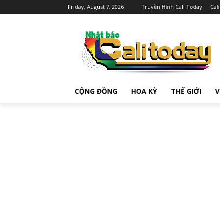
Friday, August 7, 2026
Truyền Hình Cali Today
Cal
CỘNG ĐỒNG
HOA KỲ
THẾ GIỚI
V