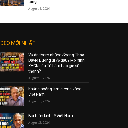
tặng
August 6, 2026
IDEO MỚI NHẤT
Vụ án tham nhũng Sheng Thao –
David Duong đi về đâu? Mô hình
XHCN của Tô Lâm bao giờ sẽ
thành?
August 5, 2026
Khủng hoảng kim cương vàng
Việt Nam
August 5, 2026
Bài toán kinh tế Việt Nam
August 3, 2026