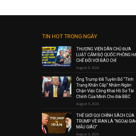
TIN HOT TRONG NGÀY
THƯỢNG VIỆN DÂN CHỦ ĐƯA
LUẬT CẤM BỘ QUỐC PHÒNG H
CHẾ ĐỐI VỚI BÁO CHÍ
August 6, 2026
Ông Trump Đã Tuyên Bố “Tình
Trạng Khẩn Cấp” Nhằm Ngăn
Chặn Việc Công Khai Hồ Sơ Tài
Chính Của Mình Cho Đài BBC
August 5, 2026
THẾ GIỚI GỌI CHÍNH SÁCH CỦA
TRUMP VỀ IRAN LÀ “NGOẠI GI
MẪU GIÁO”
August 5, 2026