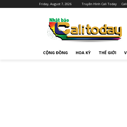
Friday, August 7, 2026
Truyền Hình Cali Today
Cal
CỘNG ĐỒNG
HOA KỲ
THẾ GIỚI
V