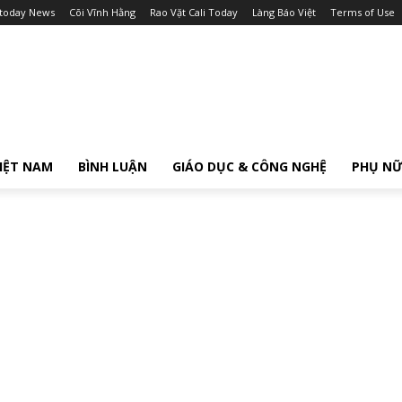
itoday News
Cõi Vĩnh Hằng
Rao Vặt Cali Today
Làng Báo Việt
Terms of Use
IỆT NAM
BÌNH LUẬN
GIÁO DỤC & CÔNG NGHỆ
PHỤ N