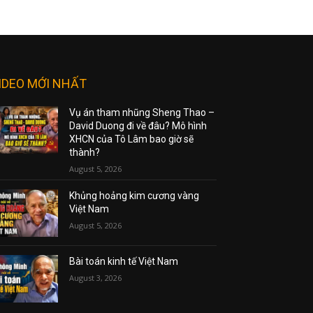
IDEO MỚI NHẤT
Vụ án tham nhũng Sheng Thao –
David Duong đi về đâu? Mô hình
XHCN của Tô Lâm bao giờ sẽ
thành?
August 5, 2026
Khủng hoảng kim cương vàng
Việt Nam
August 5, 2026
Bài toán kinh tế Việt Nam
August 3, 2026