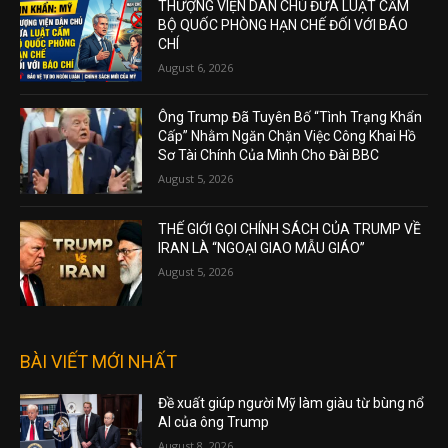
THƯỢNG VIỆN DÂN CHỦ ĐƯA LUẬT CẤM
BỘ QUỐC PHÒNG HẠN CHẾ ĐỐI VỚI BÁO
CHÍ
August 6, 2026
Ông Trump Đã Tuyên Bố “Tình Trạng Khẩn
Cấp” Nhằm Ngăn Chặn Việc Công Khai Hồ
Sơ Tài Chính Của Mình Cho Đài BBC
August 5, 2026
THẾ GIỚI GỌI CHÍNH SÁCH CỦA TRUMP VỀ
IRAN LÀ “NGOẠI GIAO MẪU GIÁO”
August 5, 2026
BÀI VIẾT MỚI NHẤT
Đề xuất giúp người Mỹ làm giàu từ bùng nổ
AI của ông Trump
August 8, 2026