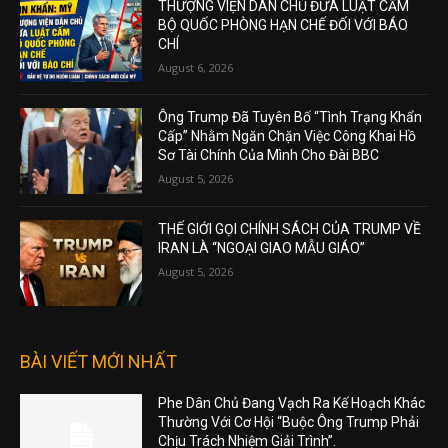
THƯỢNG VIỆN DÂN CHỦ ĐƯA LUẬT CẤM
BỘ QUỐC PHÒNG HẠN CHẾ ĐỐI VỚI BÁO
CHÍ
August 6, 2026
Ông Trump Đã Tuyên Bố “Tình Trạng Khẩn
Cấp” Nhằm Ngăn Chặn Việc Công Khai Hồ
Sơ Tài Chính Của Mình Cho Đài BBC
August 5, 2026
THẾ GIỚI GỌI CHÍNH SÁCH CỦA TRUMP VỀ
IRAN LÀ “NGOẠI GIAO MẪU GIÁO”
August 5, 2026
BÀI VIẾT MỚI NHẤT
Phe Dân Chủ Đang Vạch Ra Kế Hoạch Khác
Thường Với Cơ Hội “Buộc Ông Trump Phải
Chịu Trách Nhiệm Giải Trình”.