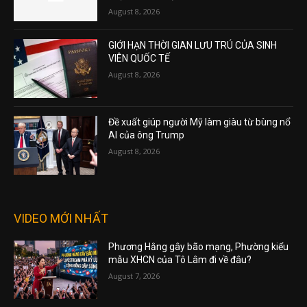
August 8, 2026
GIỚI HẠN THỜI GIAN LƯU TRÚ CỦA SINH
VIÊN QUỐC TẾ
August 8, 2026
Đề xuất giúp người Mỹ làm giàu từ bùng nổ
AI của ông Trump
August 8, 2026
VIDEO MỚI NHẤT
Phương Hằng gây bão mạng, Phường kiểu
mẫu XHCN của Tô Lâm đi về đâu?
August 7, 2026