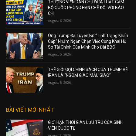
THƯỢNG VIỆN DÂN CHỦ ĐƯA LUẬT CẤM
BỘ QUỐC PHÒNG HẠN CHẾ ĐỐI VỚI BÁO
CHÍ
August 6, 2026
Ông Trump Đã Tuyên Bố “Tình Trạng Khẩn
Cấp” Nhằm Ngăn Chặn Việc Công Khai Hồ
Sơ Tài Chính Của Mình Cho Đài BBC
August 5, 2026
THẾ GIỚI GỌI CHÍNH SÁCH CỦA TRUMP VỀ
IRAN LÀ “NGOẠI GIAO MẪU GIÁO”
August 5, 2026
BÀI VIẾT MỚI NHẤT
GIỚI HẠN THỜI GIAN LƯU TRÚ CỦA SINH
VIÊN QUỐC TẾ
August 8, 2026