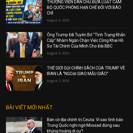
THƯỢNG VIỆN DÂN CHỦ ĐƯA LUẬT CẤM
BỘ QUỐC PHÒNG HẠN CHẾ ĐỐI VỚI BÁO
CHÍ
August 6, 2026
Ông Trump Đã Tuyên Bố “Tình Trạng Khẩn
Cấp” Nhằm Ngăn Chặn Việc Công Khai Hồ
Sơ Tài Chính Của Mình Cho Đài BBC
August 5, 2026
THẾ GIỚI GỌI CHÍNH SÁCH CỦA TRUMP VỀ
IRAN LÀ “NGOẠI GIAO MẪU GIÁO”
August 5, 2026
BÀI VIẾT MỚI NHẤT
Bàn cờ địa chính trị Ceuta: Vì sao tình báo
Trung Quốc nghi ngờ Mossad đứng sau
khủng hoảng di cư?