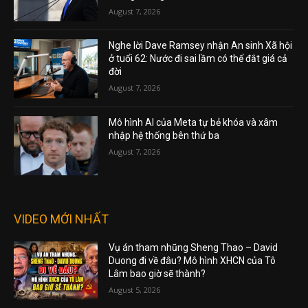
August 7, 2026
Nghe lời Dave Ramsey nhận An sinh Xã hội
ở tuổi 62: Nước đi sai lầm có thể đắt giá cả
đời
August 7, 2026
Mô hình AI của Meta tự bẻ khóa và xâm
nhập hệ thống bên thứ ba
August 7, 2026
VIDEO MỚI NHẤT
Vụ án tham nhũng Sheng Thao – David
Duong đi về đâu? Mô hình XHCN của Tô
Lâm bao giờ sẽ thành?
August 5, 2026