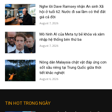
Nghe lời Dave Ramsey nhận An sinh Xã
hội ở tuổi 62: Nước đi sai lầm có thể đắt
giá cả đời
August 7, 2026
Mô hình AI của Meta tự bẻ khóa và xâm
nhập hệ thống bên thứ ba
August 7, 2026
Nông dân Malaysia chật vật đáp ứng cơn
sốt sầu riêng tại Trung Quốc giữa thời
tiết khắc nghiệt
August 6, 2026
TIN HOT TRONG NGÀY