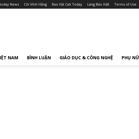
itoday News
Cõi Vĩnh Hằng
Rao Vặt Cali Today
Làng Báo Việt
Terms of Use
IỆT NAM
BÌNH LUẬN
GIÁO DỤC & CÔNG NGHỆ
PHỤ N