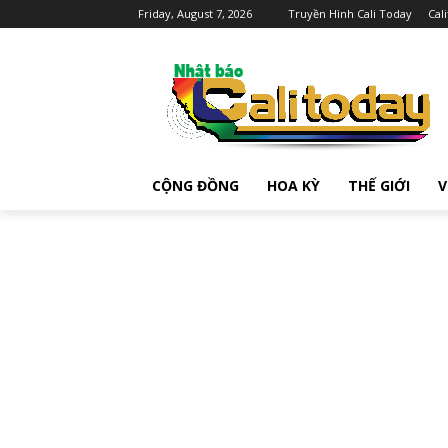
Friday, August 7, 2026
Truyền Hình Cali Today
Cal
CỘNG ĐỒNG
HOA KỲ
THẾ GIỚI
V