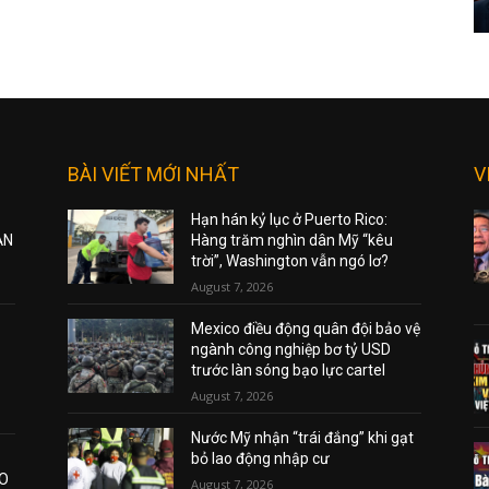
BÀI VIẾT MỚI NHẤT
V
Hạn hán kỷ lục ở Puerto Rico:
ẠN
Hàng trăm nghìn dân Mỹ “kêu
trời”, Washington vẫn ngó lơ?
August 7, 2026
Mexico điều động quân đội bảo vệ
ngành công nghiệp bơ tỷ USD
trước làn sóng bạo lực cartel
August 7, 2026
Nước Mỹ nhận “trái đắng” khi gạt
bỏ lao động nhập cư
AO
August 7, 2026