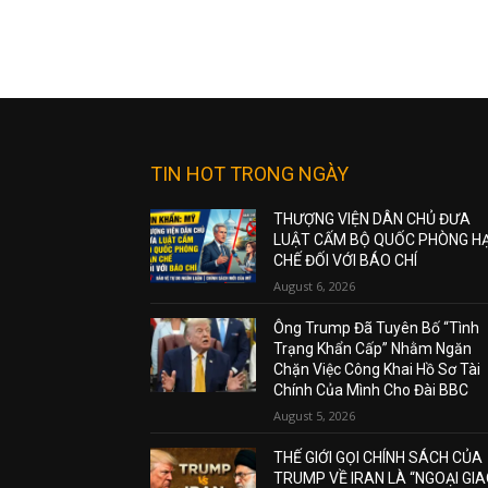
TIN HOT TRONG NGÀY
THƯỢNG VIỆN DÂN CHỦ ĐƯA
LUẬT CẤM BỘ QUỐC PHÒNG H
CHẾ ĐỐI VỚI BÁO CHÍ
August 6, 2026
Ông Trump Đã Tuyên Bố “Tình
Trạng Khẩn Cấp” Nhằm Ngăn
Chặn Việc Công Khai Hồ Sơ Tài
Chính Của Mình Cho Đài BBC
August 5, 2026
THẾ GIỚI GỌI CHÍNH SÁCH CỦA
TRUMP VỀ IRAN LÀ “NGOẠI GI