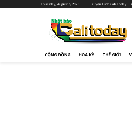
Thursday, August 6, 2026
Truyền Hình Cali Today
CỘNG ĐỒNG
HOA KỲ
THẾ GIỚI
V