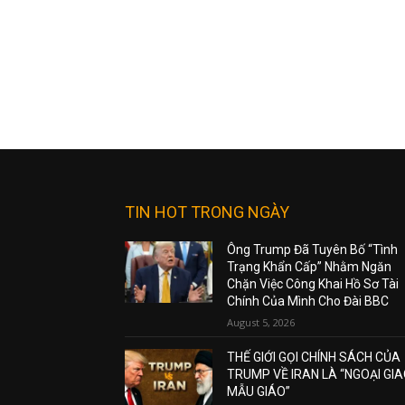
TIN HOT TRONG NGÀY
Ông Trump Đã Tuyên Bố “Tình
Trạng Khẩn Cấp” Nhằm Ngăn
Chặn Việc Công Khai Hồ Sơ Tài
Chính Của Mình Cho Đài BBC
August 5, 2026
THẾ GIỚI GỌI CHÍNH SÁCH CỦA
TRUMP VỀ IRAN LÀ “NGOẠI GI
MẪU GIÁO”