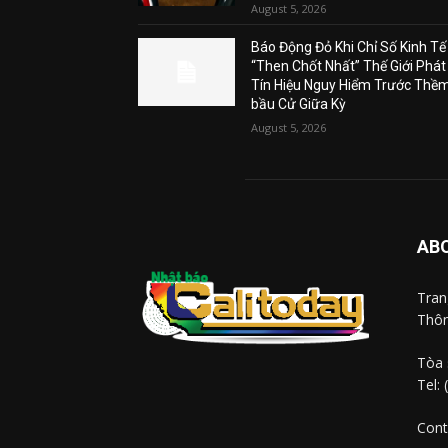
August 5, 2026
Báo Động Đỏ Khi Chỉ Số Kinh Tế
“Then Chốt Nhất” Thế Giới Phát
Tín Hiệu Nguy Hiểm Trước Thề
bầu Cử Giữa Kỳ
August 5, 2026
AB
Tra
Thôn
Tòa 
Tel:
Cont