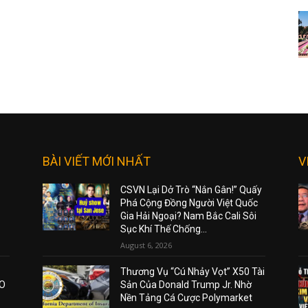
BÀI VIẾT MỚI NHẤT
V
CSVN Lại Dở Trò “Nắn Gân!” Quấy
Phá Cộng Đồng Người Việt Quốc
Gia Hải Ngoại? Nam Bắc Cali Sôi
Sục Khí Thế Chống...
August 6, 2026
Thương Vụ “Cú Nhảy Vọt” X50 Tài
AO
Sản Của Donald Trump Jr. Nhờ
Nền Tảng Cá Cược Polymarket