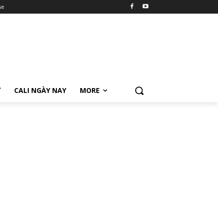
se
Ữ
CALI NGÀY NAY
MORE