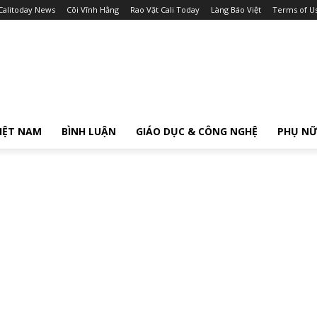
Calitoday News
Cõi Vĩnh Hằng
Rao Vặt Cali Today
Làng Báo Việt
Terms of U
IỆT NAM
BÌNH LUẬN
GIÁO DỤC & CÔNG NGHỆ
PHỤ N