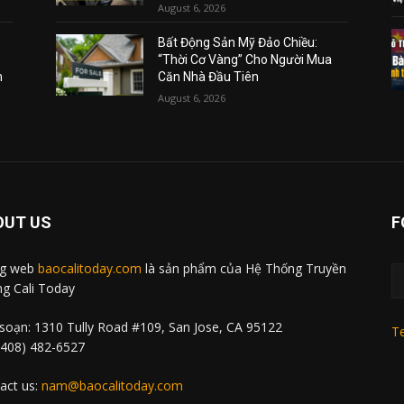
August 6, 2026
Bất Động Sản Mỹ Đảo Chiều:
“Thời Cơ Vàng” Cho Người Mua
m
Căn Nhà Đầu Tiên
August 6, 2026
OUT US
F
ng web
baocalitoday.com
là sản phẩm của Hệ Thống Truyền
g Cali Today
soạn: 1310 Tully Road #109, San Jose, CA 95122
Te
 (408) 482-6527
act us:
nam@baocalitoday.com