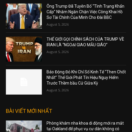
Ông Trump Đã Tuyên Bố “Tình Trạng Khẩn
Cấp” Nhằm Ngăn Chặn Việc Công Khai Hồ
Sơ Tài Chính Của Mình Cho Đài BBC
August 5, 2026
THẾ GIỚI GỌI CHÍNH SÁCH CỦA TRUMP VỀ
IRAN LÀ “NGOẠI GIAO MẪU GIÁO”
August 5, 2026
Báo Động Đỏ Khi Chỉ Số Kinh Tế “Then Chốt
Nhất” Thế Giới Phát Tín Hiệu Nguy Hiểm
Trước Thềm bầu Cử Giữa Kỳ
August 5, 2026
BÀI VIẾT MỚI NHẤT
Phòng khám nha khoa di động mới ra mắt
tại Oakland để phục vụ cư dân không có