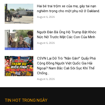
Hai bé trai trộm xe của mẹ, gây tai nạn
nghiêm trọng cho một phụ nữ ở Oakland.
August 6, 2026
Người Đàn Bà Ủng Hộ Trump Bật Khóc
Nức Nở Trước Mặt Các Con Của Mình
August 6, 2026
CSVN Lại Dở Trò “Nắn Gân!” Quấy Phá
Cộng Đồng Người Việt Quốc Gia Hải
Ngoại? Nam Bắc Cali Sôi Sục Khí Thế
Chống...
August 6, 2026
TIN HOT TRONG NGÀY