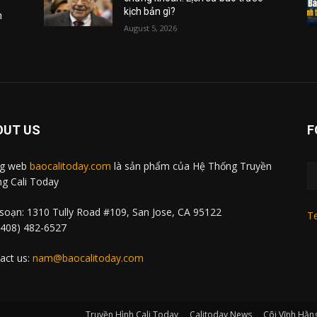
kịch bản gì?
m
August 5, 2026
OUT US
F
ng web
baocalitoday.com
là sản phẩm của Hệ Thống Truyền
g Cali Today
soạn: 1310 Tully Road #109, San Jose, CA 95122
Te
 (408) 482-6527
act us:
nam@baocalitoday.com
Truyền Hình Cali Today
Calitoday News
Cõi Vĩnh Hằn