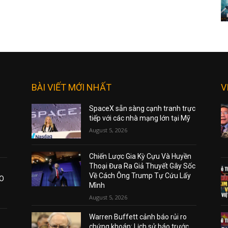
BÀI VIẾT MỚI NHẤT
V
SpaceX sẵn sàng cạnh tranh trực
tiếp với các nhà mạng lớn tại Mỹ
August 5, 2026
Chiến Lược Gia Kỳ Cựu Và Huyền
Thoại Đưa Ra Giả Thuyết Gây Sốc
Về Cách Ông Trump Tự Cứu Lấy
AO
Mình
August 5, 2026
Warren Buffett cảnh báo rủi ro
chứng khoán: Lịch sử báo trước