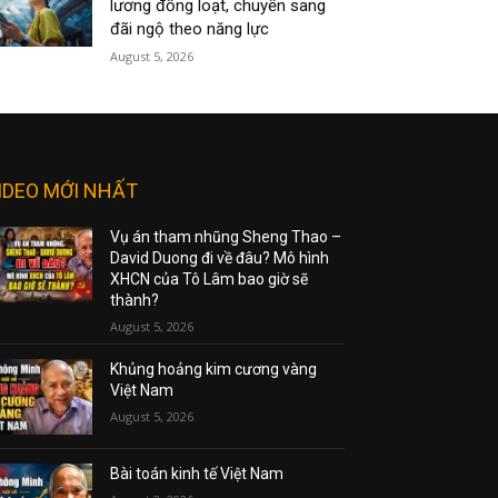
lương đồng loạt, chuyển sang
đãi ngộ theo năng lực
August 5, 2026
IDEO MỚI NHẤT
Vụ án tham nhũng Sheng Thao –
David Duong đi về đâu? Mô hình
XHCN của Tô Lâm bao giờ sẽ
thành?
August 5, 2026
Khủng hoảng kim cương vàng
Việt Nam
August 5, 2026
Bài toán kinh tế Việt Nam