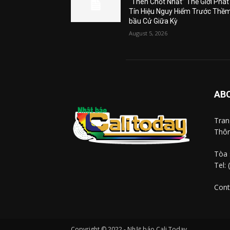
“Then Chốt Nhất” Thế Giới Phát
Tín Hiệu Nguy Hiểm Trước Thề
bầu Cử Giữa Kỳ
August 5, 2026
AB
Tra
Thôn
Tòa 
Tel:
Cont
Copyright © 2022 - Nhật báo Cali Today