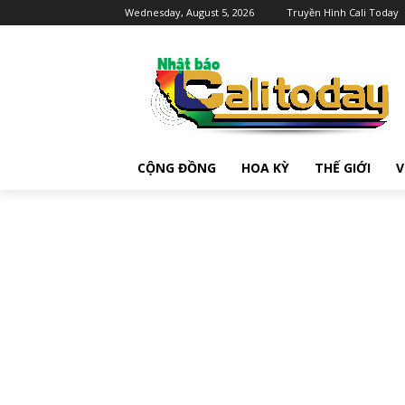
Wednesday, August 5, 2026
Truyền Hình Cali Today
CỘNG ĐỒNG
HOA KỲ
THẾ GIỚI
V