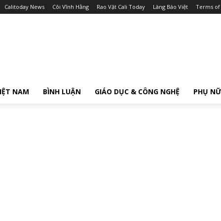
Calitoday News
Cõi Vĩnh Hằng
Rao Vặt Cali Today
Làng Báo Việt
Terms of
IỆT NAM
BÌNH LUẬN
GIÁO DỤC & CÔNG NGHỆ
PHỤ N