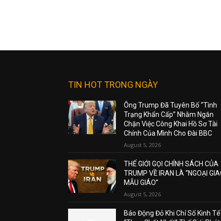
TIN HOT TRONG NGÀY
Ông Trump Đã Tuyên Bố “Tình
Trạng Khẩn Cấp” Nhằm Ngăn
Chặn Việc Công Khai Hồ Sơ Tài
Chính Của Mình Cho Đài BBC
August 5, 2026
THẾ GIỚI GỌI CHÍNH SÁCH CỦA
TRUMP VỀ IRAN LÀ “NGOẠI GI
MẪU GIÁO”
August 5, 2026
Báo Động Đỏ Khi Chỉ Số Kinh Tế