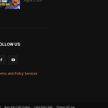
August 3, 2026
OLLOW US
rms and Policy Services
g
Rao Vặt Cali Today
Làng Báo Việt
Terms of Use