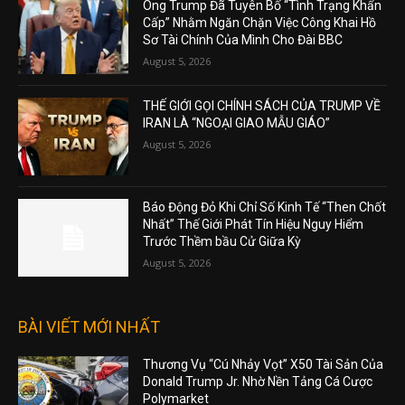
Ông Trump Đã Tuyên Bố “Tình Trạng Khẩn
Cấp” Nhằm Ngăn Chặn Việc Công Khai Hồ
Sơ Tài Chính Của Mình Cho Đài BBC
August 5, 2026
THẾ GIỚI GỌI CHÍNH SÁCH CỦA TRUMP VỀ
IRAN LÀ “NGOẠI GIAO MẪU GIÁO”
August 5, 2026
Báo Động Đỏ Khi Chỉ Số Kinh Tế “Then Chốt
Nhất” Thế Giới Phát Tín Hiệu Nguy Hiểm
Trước Thềm bầu Cử Giữa Kỳ
August 5, 2026
BÀI VIẾT MỚI NHẤT
Thương Vụ “Cú Nhảy Vọt” X50 Tài Sản Của
Donald Trump Jr. Nhờ Nền Tảng Cá Cược
Polymarket