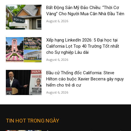
Bất Động Sản Mỹ Đảo Chiều: “Thời Cơ
Vàng” Cho Người Mua Căn Nhà Đầu Tiên
August 6, 2026
Xếp hạng LinkedIn 2026: 5 Đại học tại
California Lọt Top 40 Trường Tốt nhất
cho Sự nghiệp Lâu dài
August 6, 2026
Bầu cử Thống đốc California: Steve
Hilton cáo buộc Xavier Becerra gây nguy
hiểm cho trẻ di cư
August 6, 2026
TIN HOT TRONG NGÀY