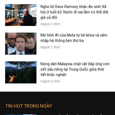
Nghe lời Dave Ramsey nhận An sinh Xã
hội ở tuổi 62: Nước đi sai lầm có thể đắt
giá cả đời
August 7, 2026
Mô hình AI của Meta tự bẻ khóa và xâm
nhập hệ thống bên thứ ba
August 7, 2026
Nông dân Malaysia chật vật đáp ứng cơn
sốt sầu riêng tại Trung Quốc giữa thời
tiết khắc nghiệt
August 6, 2026
TIN HOT TRONG NGÀY