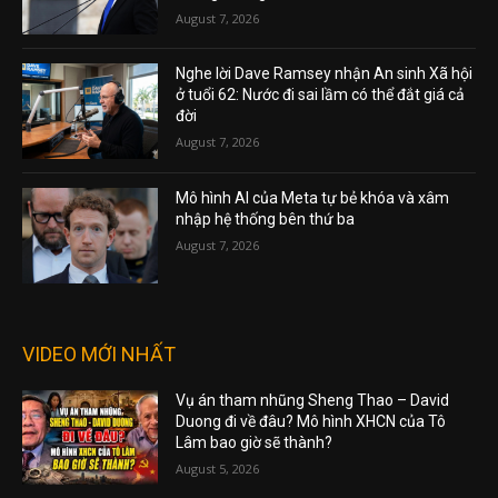
August 7, 2026
Nghe lời Dave Ramsey nhận An sinh Xã hội
ở tuổi 62: Nước đi sai lầm có thể đắt giá cả
đời
August 7, 2026
Mô hình AI của Meta tự bẻ khóa và xâm
nhập hệ thống bên thứ ba
August 7, 2026
VIDEO MỚI NHẤT
Vụ án tham nhũng Sheng Thao – David
Duong đi về đâu? Mô hình XHCN của Tô
Lâm bao giờ sẽ thành?
August 5, 2026