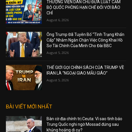
THƯỢNG VIỆN DÂN CHỦ ĐƯA LUẬT CẤM
BỘ QUỐC PHÒNG HẠN CHẾ ĐỐI VỚI BÁO
CHÍ
August 6, 2026
Ông Trump Đã Tuyên Bố “Tình Trạng Khẩn
Cấp” Nhằm Ngăn Chặn Việc Công Khai Hồ
Sơ Tài Chính Của Mình Cho Đài BBC
August 5, 2026
THẾ GIỚI GỌI CHÍNH SÁCH CỦA TRUMP VỀ
IRAN LÀ “NGOẠI GIAO MẪU GIÁO”
August 5, 2026
BÀI VIẾT MỚI NHẤT
Bàn cờ địa chính trị Ceuta: Vì sao tình báo
Trung Quốc nghi ngờ Mossad đứng sau
khủng hoảng di cư?