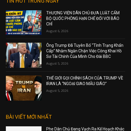
TIN HOT TRONG NGÀY
THƯỢNG VIỆN DÂN CHỦ ĐƯA LUẬT CẤM
BỘ QUỐC PHÒNG HẠN CHẾ ĐỐI VỚI BÁO
CHÍ
August 6, 2026
Ông Trump Đã Tuyên Bố “Tình Trạng Khẩn
Cấp” Nhằm Ngăn Chặn Việc Công Khai Hồ
Sơ Tài Chính Của Mình Cho Đài BBC
August 5, 2026
THẾ GIỚI GỌI CHÍNH SÁCH CỦA TRUMP VỀ
IRAN LÀ “NGOẠI GIAO MẪU GIÁO”
August 5, 2026
BÀI VIẾT MỚI NHẤT
Phe Dân Chủ Đang Vạch Ra Kế Hoạch Khác