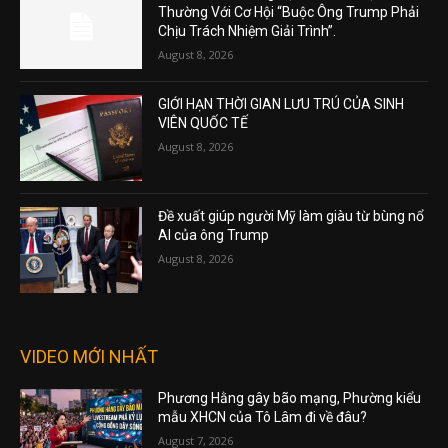
Thường Với Cơ Hội “Buộc Ông Trump Phải
Chịu Trách Nhiệm Giải Trình”.
August 8, 2026
GIỚI HẠN THỜI GIAN LƯU TRÚ CỦA SINH
VIÊN QUỐC TẾ
August 8, 2026
Đề xuất giúp người Mỹ làm giàu từ bùng nổ
AI của ông Trump
August 8, 2026
VIDEO MỚI NHẤT
Phương Hằng gây bão mạng, Phường kiểu
mẫu XHCN của Tô Lâm đi về đâu?
August 7, 2026