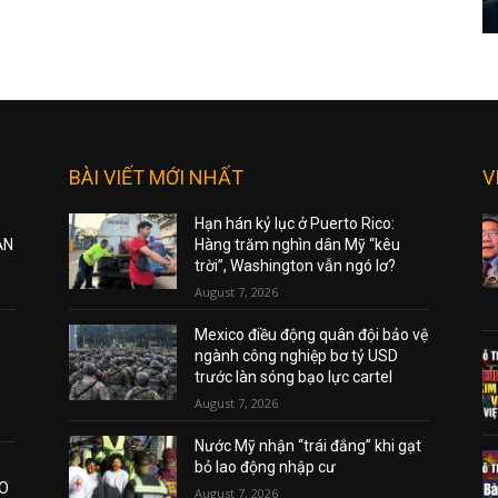
BÀI VIẾT MỚI NHẤT
V
Hạn hán kỷ lục ở Puerto Rico:
ẠN
Hàng trăm nghìn dân Mỹ “kêu
trời”, Washington vẫn ngó lơ?
August 7, 2026
Mexico điều động quân đội bảo vệ
ngành công nghiệp bơ tỷ USD
trước làn sóng bạo lực cartel
August 7, 2026
Nước Mỹ nhận “trái đắng” khi gạt
bỏ lao động nhập cư
AO
August 7, 2026