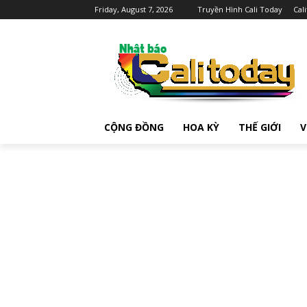
Friday, August 7, 2026
Truyền Hình Cali Today
Cal
CỘNG ĐỒNG
HOA KỲ
THẾ GIỚI
V