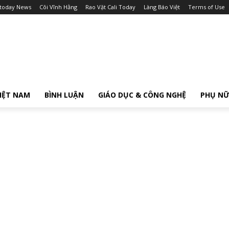
itoday News
Cõi Vĩnh Hằng
Rao Vặt Cali Today
Làng Báo Việt
Terms of Use
IỆT NAM
BÌNH LUẬN
GIÁO DỤC & CÔNG NGHỆ
PHỤ N